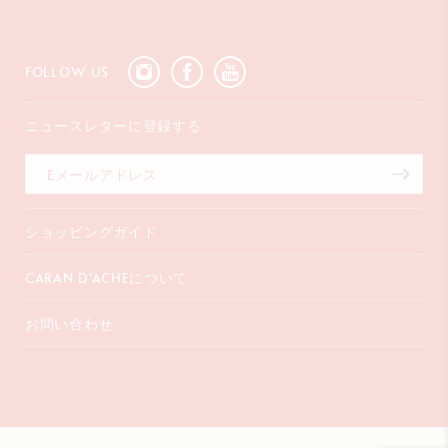
FOLLOW US
ニュースレターに登録する
ショッピングガイド
お支払いについて
CARAN D’ACHEについて
配送について
ギフトラッピング
よくあるご質問
お問い合わせ
コーポレートギフト
会社概要
保証延長
販売店を探す
〒107-0062
インスピレーション
東京都港区
特定商取引法に基づく表記
南青山2-6-18
渡邊ビル3F
+41 (0)848 558 558