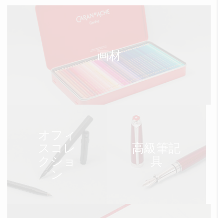
画材
オフィ
スコレ
高級筆記
クショ
具
ン