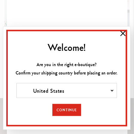
Welcome!
Are you in the right e-boutique?
おすすめ
Confirm your shipping country before placing an order.
United States
CONTINUE