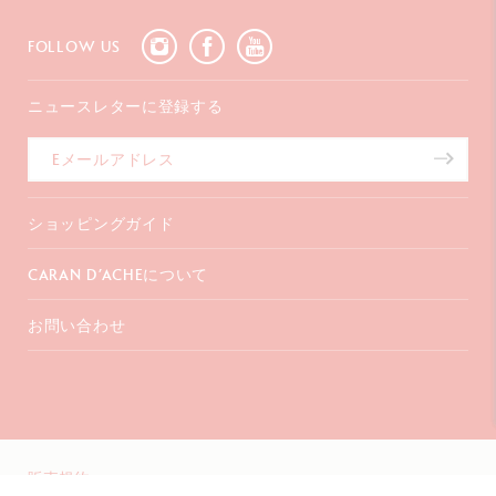
FOLLOW US
ニュースレターに登録する
ショッピングガイド
お支払いについて
CARAN D’ACHEについて
配送について
ギフトラッピング
よくあるご質問
お問い合わせ
コーポレートギフト
会社概要
保証延長
販売店を探す
〒107-0062
インスピレーション
東京都港区
特定商取引法に基づく表記
南青山2-6-18
渡邊ビル3F
+41 (0)848 558 558
販売規約