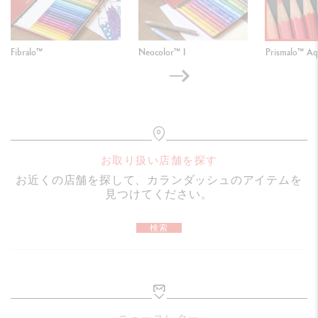
Fibralo™
Neocolor™ I
Prismalo™ Aq
お取り扱い店舗を探す
お近くの店舗を探して、カランダッシュのアイテムを
見つけてください。
検索