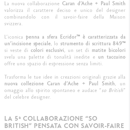
La nuova collaborazione
Caran d’Ache + Paul Smith
valorizza il carattere deciso e unico del designer
combinandolo con il savoir-faire della Maison
svizzera.
L’iconica
penna a sfera Ecridor™ è caratterizzata da
un’incisione speciale
, lo
strumento di scrittura 849™
si veste di
colori esclusivi
, un set di
matite bicolori
svela una palette di tonalità inedite e
un taccuino
offre uno spazio di espressione senza limiti.
Trasforma le tue idee in creazioni originali grazie alla
nuova collezione Caran d’Ache + Paul Smith
, un
omaggio allo spirito spontaneo e audace “
so British
”
del celebre designer.
LA 5ª COLLABORAZIONE “SO
BRITISH” PENSATA CON SAVOIR-FAIRE