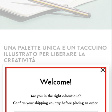
UNA PALETTE UNICA E UN TACCUINO
ILLUSTRATO PER LIBERARE LA
CREATIVITÀ
Matite bicolori dalle combinazioni
infinite
Welcome!
La nuova
collezione in collaborazione con Paul Smith
propone anche un assortimento di matite bicolori
Are you in the right e-boutique?
per creare infinite sfumature, tra tonalità calde e
Confirm your shipping country before placing an order.
fredde, colori intensi e luminosi.