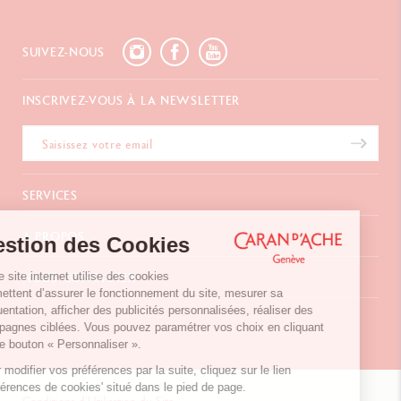
SUIVEZ-NOUS
INSCRIVEZ-VOUS À LA NEWSLETTER
SERVICES
E-Carte Cadeau
A PROPOS
Gestion des Cookies
Paiements
Livraison
FAQ
Notre site internet utilise des cookies
NOUS CONTACTER
Retours
La Maison
permettent d’assurer le fonctionnement du site, mesurer sa
Emballages Cadeaux
Points de vente
fréquentation, afficher des publicités personnalisées, réaliser des
Chemin du Foron 19
Cadeaux d'affaires
Inspiration
campagnes ciblées. Vous pouvez paramétrer vos choix en cliquant
Po Box 332
Extension de garantie
Carrières
sur le bouton « Personnaliser ».
CH-1226 Thônex-Genève
Suisse
Pour modifier vos préférences par la suite, cliquez sur le lien
+41 (0)848 558 558
'Préférences de cookies' situé dans le pied de page.