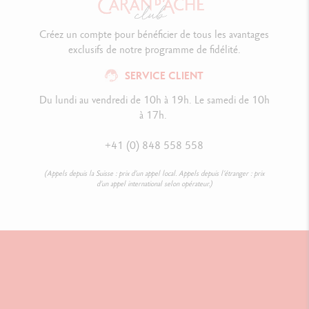
Créez un compte pour bénéficier de tous les avantages
exclusifs de notre programme de fidélité.
SERVICE CLIENT
Du lundi au vendredi de 10h à 19h. Le samedi de 10h
à 17h.
+41 (0) 848 558 558
(Appels depuis la Suisse : prix d’un appel local. Appels depuis l’étranger : prix
d’un appel international selon opérateur.)