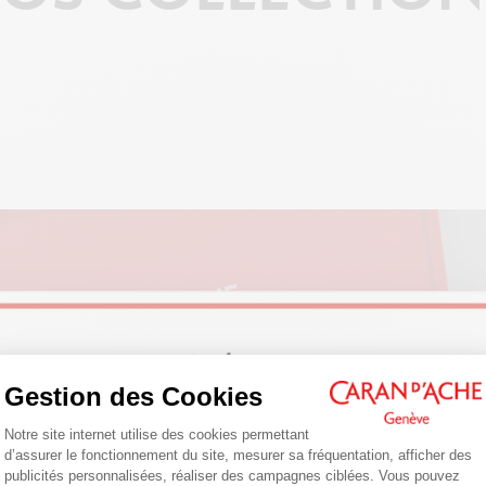
Welcome!
Gestion des Cookies
COULEUR
Plateforme de Gestion du Consentemen
Are you in the right e-boutique?
Notre site internet utilise des cookies permettant
d’assurer le fonctionnement du site, mesurer sa fréquentation, afficher des
Confirm your shipping country before placing an order.
publicités personnalisées, réaliser des campagnes ciblées. Vous pouvez