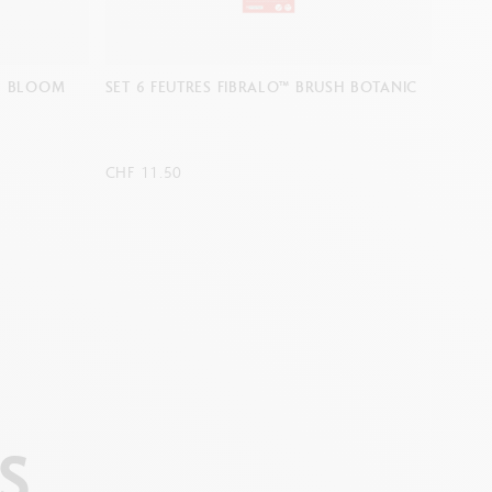
H BOTANIC
SET 6 FEUTRES FIBRALO™ BRUSH MANGA
SET 6
SHOJO
CHF 11.50
CHF 1
S