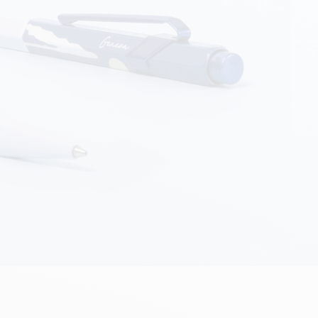
Creative Box
Set Créatif Oliver Jeffers
Set Botanique Julie thomas
Set de lettering Rylsee
Malette de voyage Swisscolor
Voir tout