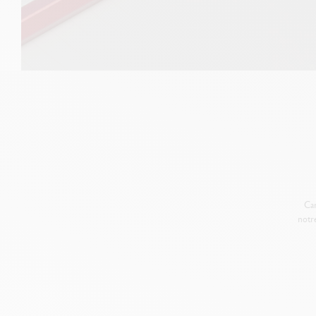
Car
notr