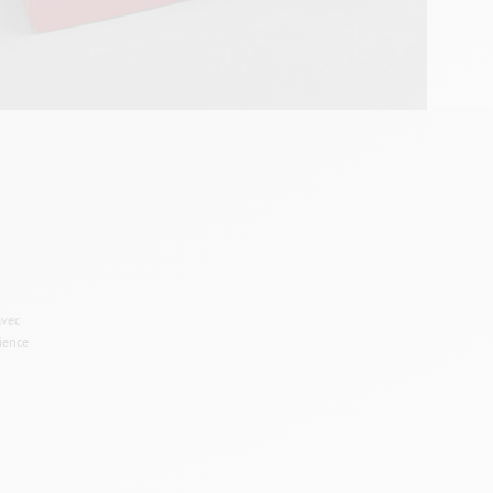
avec
ience