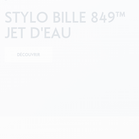
Boîte en métal vide
V
F
Voir tout
STYLO BILLE 849™
S
V
JET D'EAU
DÉCOUVRIR