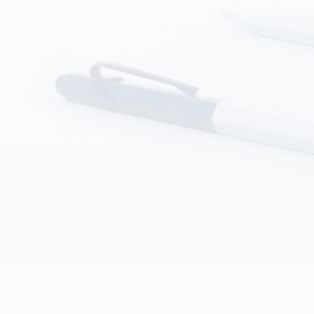
oir tout
Voir tout
ibralo™
Graphite Line
wisscolor
Technograph
oir tout
Voir tout