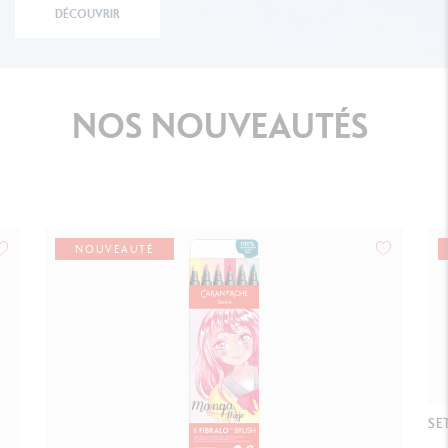
DÉCOUVRIR
NOS
NOUVEAUTÉS
NOUVEAUTÉ
SET 6 FEUTRES FIBRALO™ BRUSH MARINE
SE