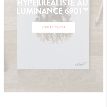
HYPERRÉALISTE
AU
LUMINANCE
6901™
VOIR LE TEASER