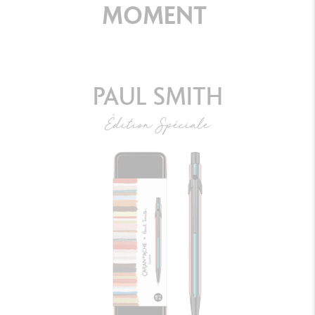
MOMENT
PAUL SMITH
Édition Spéciale
PORTE-MINE 849™ PAUL SMITH GRIS
ARGENTÉ (0.5 MM)
DÉCOUVRIR