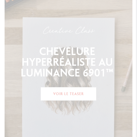
Creative Class
CHEVELURE
HYPERRÉALISTE
AU
LUMINANCE
6901™
VOIR LE TEASER