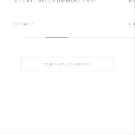
BOÎTE 6 GRADUATIONS GRAPHITE LINE
GO
DE
CHF 24.00
CHF
VOIR TOUS LES ATELIERS