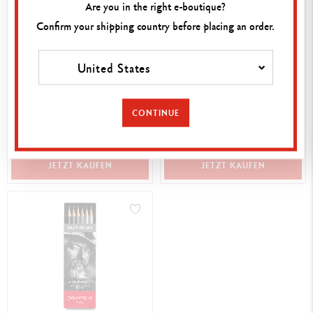
Are you in the right e-boutique?
Confirm your shipping country before placing an order.
United States
MULTITECHNIK
PALETTE AQUARELLE 26 X
ZEICHENBLOCK, DIN-A4-
13 CM
CONTINUE
FORMAT
CHF 15.50
CHF 9.50
JETZT KAUFEN
JETZT KAUFEN