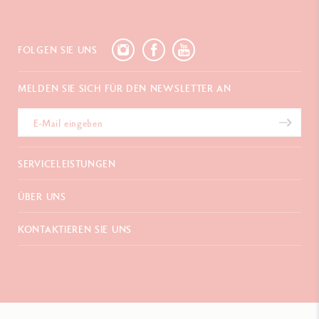
FOLGEN SIE UNS
MELDEN SIE SICH FÜR DEN NEWSLETTER AN
SERVICELEISTUNGEN
E-Geschenkgutschein
ÜBER UNS
Zahlungen
Versand und Lieferung
Häufig gestellte Fragen
KONTAKTIEREN SIE UNS
Retouren
La Maison
Geschenkverpackung
Verkaufsstellen
Chemin du Foron 19
Werbegeschenke
Inspiration
Po Box 332
Garantieverlängerung
Karriere
CH-1226 Thônex-Genf
Schweiz
+41 (0)848 558 558