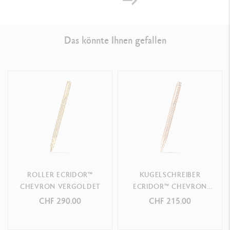
Swiss Made
Das könnte Ihnen gefallen
PRODUKTREFERENZ
Ref. 4.208
ROLLER ECRIDOR™
KUGELSCHREIBER
CHEVRON VERGOLDET
ECRIDOR™ CHEVRON
ROSÉGOLD
CHF 290.00
CHF 215.00