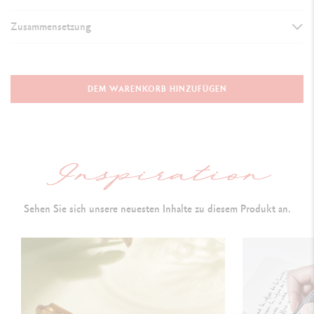
Zusammensetzung
AUSFÜHRUNG DES SCHREIBGERÄTS
Minenhalter
DEM WARENKORB HINZUFÜGEN
Länge: 131 mm
& Durchmesser: 8 mm
SCHAFT DES STIFTS
Sechseckiger Schaft aus Messing, vergoldet
Sehen Sie sich unsere neuesten Inhalte zu diesem Produkt an.
M
it einem Diamanten eingravierte Zickzackmuster
Motiv in der Form eines umgekehrten V
Glänzender Knopf und flexibler clip vergoldeten
Lasergravur des Caran d’Ache-Logos auf dem Druckknopf