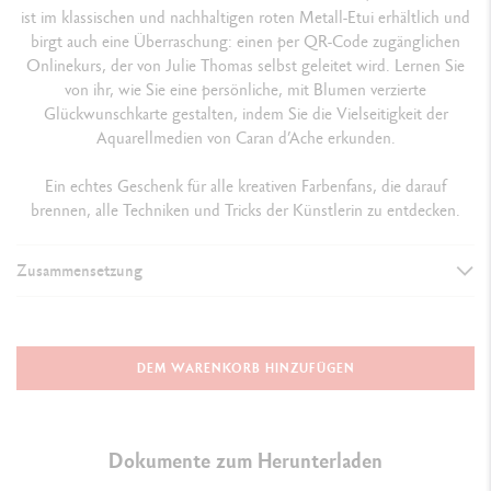
ist im klassischen und nachhaltigen roten Metall-Etui erhältlich und
birgt auch eine Überraschung: einen per QR-Code zugänglichen
Onlinekurs, der von Julie Thomas selbst geleitet wird. Lernen Sie
von ihr, wie Sie eine persönliche, mit Blumen verzierte
Glückwunschkarte gestalten, indem Sie die Vielseitigkeit der
Aquarellmedien von Caran d’Ache erkunden.
Ein echtes Geschenk für alle kreativen Farbenfans, die darauf
brennen, alle Techniken und Tricks der Künstlerin zu entdecken.
Zusammensetzung
SORTIMENT
Das rote Metall-Etui enthält ein gebrauchsfertiges Sortiment aus
DEM WARENKORB HINZUFÜGEN
Produkten zum Aquarellieren und Colorieren: Ein Satz von 12
Farbstifte Supracolor™ Aquarelle (siehe Farbkarte unten)
Ein Satz von 5 Fasermaler Fibralo™ Brush (siehe Farbkarte unten)
Dokumente zum Herunterladen
Ein Satz von 4 Fasermaler Fibralo™ (siehe Farbkarte unten)