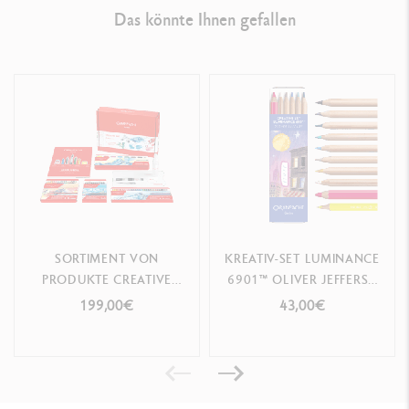
Das könnte Ihnen gefallen
SORTIMENT VON
KREATIV-SET LUMINANCE
PRODUKTE CREATIVE
6901™ OLIVER JEFFERS -
BOX + 3 ONLINE-
SONDEREDITION
199,00€
43,00€
KREATIVKURSE