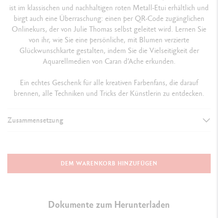
ist im klassischen und nachhaltigen roten Metall-Etui erhältlich und
birgt auch eine Überraschung: einen per QR-Code zugänglichen
Onlinekurs, der von Julie Thomas selbst geleitet wird. Lernen Sie
von ihr, wie Sie eine persönliche, mit Blumen verzierte
Glückwunschkarte gestalten, indem Sie die Vielseitigkeit der
Aquarellmedien von Caran d’Ache erkunden.
Ein echtes Geschenk für alle kreativen Farbenfans, die darauf
brennen, alle Techniken und Tricks der Künstlerin zu entdecken.
Zusammensetzung
SORTIMENT
Das rote Metall-Etui enthält ein gebrauchsfertiges Sortiment aus
DEM WARENKORB HINZUFÜGEN
Produkten zum Aquarellieren und Colorieren: Ein Satz von 12
Farbstifte Supracolor™ Aquarelle (siehe Farbkarte unten)
Ein Satz von 5 Fasermaler Fibralo™ Brush (siehe Farbkarte unten)
Dokumente zum Herunterladen
Ein Satz von 4 Fasermaler Fibralo™ (siehe Farbkarte unten)