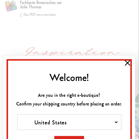
Farbkarte Botanisches set
Eine Aquarell-Palette
Julie Thomas
Ein Aquarellpinsel Nr. 5
Das PDF herunterladen
Ein exklusives Postkartenset (9 blanko und 3 mit botanischen
Inspirationen und Kalligrafie-Tipps)
Ein Online-Kreativkurs auf der Plattform mit der Künstlerin Julie
Thomas
Sehen Sie sich unsere neuesten Inhalte zu diesem Produkt an.
VERPACKUNG
Welcome!
Klassisches rotes Metall-Etui, nachhaltig und wiederverwendbar
Maße: L340 × l193 × H15 mm
Are you in the right e-boutique?
Confirm your shipping country before placing an order.
GESETZLICHE NORMVORGABEN
Swiss Made, FSC™
United States
PRODUKTREFERENZ