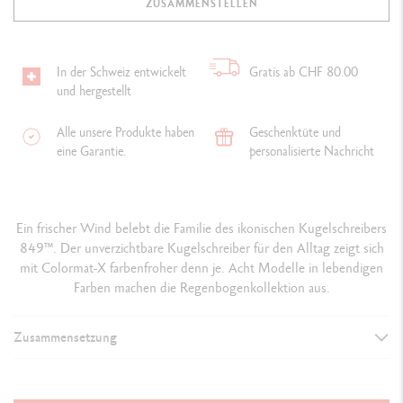
ZUSAMMENSTELLEN
In der Schweiz entwickelt
Gratis ab CHF 80.00
und hergestellt
Alle unsere Produkte haben
Geschenktüte und
eine Garantie.
personalisierte Nachricht
Ein frischer Wind belebt die Familie des ikonischen Kugelschreibers
849™. Der unverzichtbare Kugelschreiber für den Alltag zeigt sich
mit Colormat-X farbenfroher denn je. Acht Modelle in lebendigen
Farben machen die Regenbogenkollektion aus.
Zusammensetzung
AUSFÜHRUNG DES SCHREIBGERÄTS
Kugelschreiber