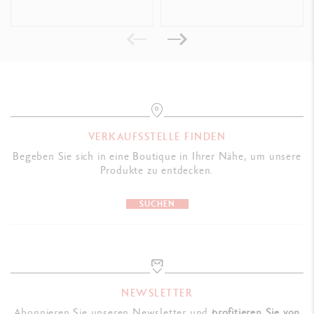
Gewicht: 0.088 kg
GESETZLICHE VORSCHRIFTEN
Swiss Made
PRODUKTREFERENZ
VERKAUFSSTELLE FINDEN
Ref 849.681
Begeben Sie sich in eine Boutique in Ihrer Nähe, um unsere
Produkte zu entdecken.
SUCHEN
NEWSLETTER
Abonnieren Sie unseren Newsletter und
profitieren Sie von