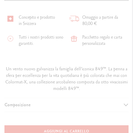
Concepito e prodotto
Omaggio a partire da
in Svizzera
80,00 €
Tutti i nostri prodotti sono
Pacchetto regalo e carta
garantiti.
personalizzata
Un vento nuovo galvanizza la famiglia dell’iconica 849™. La penna a
sfera per eccellenza per la vita quotidiana è più colorata che mai con
Colormat-X, una collezione arcobaleno composta da otto vivacissimi
modelli 849™.
Composizione
VERSIONE DELLO STRUMENTO DI SCRITTURA
Penna a sfera
AGGIUNGI AL CARRELLO