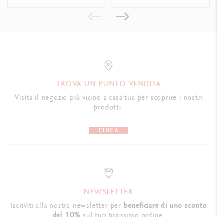
Peso : 0,088 kg
MARCHI DI CONFORMITÀ
Swiss Made
RIFERIMENTO PRODOTTO
TROVA UN PUNTO VENDITA
849.681
Visita il negozio più vicino a casa tua per scoprire i nostri
prodotti.
CERCA
NEWSLETTER
Iscriviti alla nostra newsletter per
beneficiare di uno sconto
del 10%
sul tuo prossimo ordine.