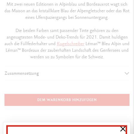
Mit zwei neuen Editionen in Alpinblau und Bordeauxrot wagt sich
das Maison an das kristallklare Blau der Alpengletscher oder das Rot
eines Uferspaziergangs bei Sonnenuntergang.
Die beiden Farben samt passender Tinte gehören zu den
angesagtesten Mode- und Deko-Trends für 2021. Damit huldigen
auch die Füllfederhalter und
Kugelschreiber
Léman™ Bleu Alpin und
Léman™ Bordeaux der zauberhaften Landschaft des Genfersees und
werden so zu Symbolen für die Schweiz.
Zusammensetzung
AUSFÜHRUNG DES SCHREIBGERÄTS
Füllfederhalter
DEM WARENKORB HINZUFÜGEN
Länge 141 mm & Durchmesser 14.8 mm
SCHAFT
Runder Schaft aus Messing lackiert in Bleu Alpin mit farblosem,