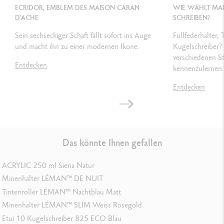
ECRIDOR, EMBLEM DES MAISON CARAN
Tintenfass (50 ml) mit farblich passender Tinte
WIE WÄHLT MAN
D'ACHE
SCHREIBEN?
Masse: 200 x 200 x 56 mm
Sein sechseckiger Schaft fällt sofort ins Auge
Füllfederhalter, 
Gewicht: 0.800 kg
und macht ihn zu einer modernen Ikone.
Kugelschreiber? 
Garantie und Gebrauchsanleitung von Caran d’Ache
verschiedenen S
Entdecken
kennenzulernen.
GESETZLICHE VORSCHRIFTEN
Entdecken
Swiss Made
PRODUKTREFERENZ
Das könnte Ihnen gefallen
Breiten F: Ref. 4799.745
Breiten M: Ref. 4799.755
ACRYLIC 250 ml Siena Natur
Breiten B: Ref. 4799.765
Minenhalter LÉMAN™ DE NUIT
Tintenroller LÉMAN™ Nachtblau Matt
Minenhalter LÉMAN™ SLIM Weiss Rosegold
Etui 10 Kugelschreiber 825 ECO Blau