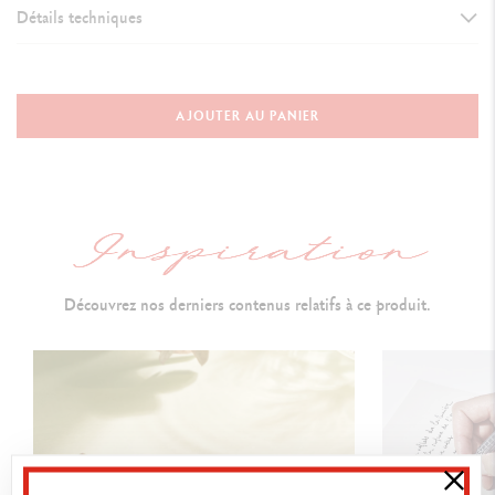
Détails techniques
VERSION D'INSTRUMENT D'ÉCRITURE
Stylo Roller
AJOUTER AU PANIER
Fermé avec capuchon : 136.5 mm
Ouvert sans capuchon : 112 mm
Ouvert avec capuchon à l’arrière : 160 mm
Diamètre : 10 mm
Découvrez nos derniers contenus relatifs à ce produit.
CORPS DU STYLO
Corps hexagonal en laiton revêtu de platine
Motif en forme de volumes cubiques
Capuchon à encliquetage et clip flexible platinés
Isotype hexagonal et logo Caran d’Ache gravés sur l’extrémité du