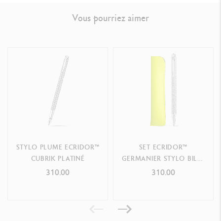
Vous pourriez aimer
Swiss Made
RÉFÉRENCE DU PRODUIT
Réf.
838.377
STYLO PLUME ECRIDOR™
SET ECRIDOR™
CUBRIK PLATINÉ
GERMANIER STYLO BILLE
PLATINÉ ET ÉTUI EN CUIR
310.00
310.00
– ÉDITION SPÉCIALE