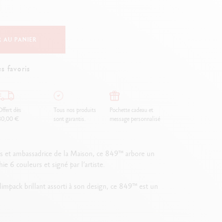
Creative Box
Set Créatif Oliver Jeffers
Set Botanique Julie thomas
 AU PANIER
Set de lettering Rylsee
Malette de voyage Swisscolor
s favoris
Voir tout
ffert dès
Tous nos produits
Pochette cadeau et
80,00 €
sont garantis.
message personnalisé
ves et ambassadrice de la Maison, ce 849™ arbore un
 6 couleurs et signé par l’artiste.
Slimpack brillant assorti à son design, ce 849™ est un