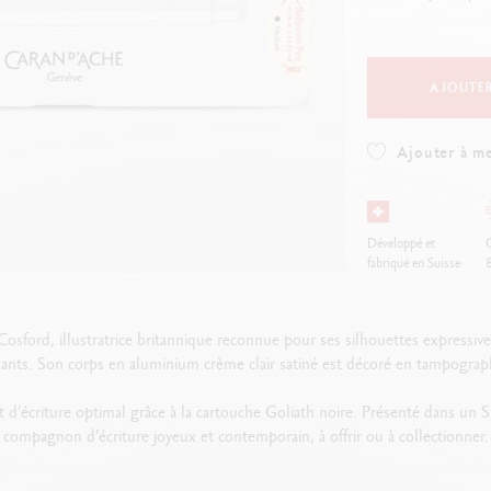
oîte en métal vide
Voir tout
ibralo™
Graphite Line
oir tout
wisscolor
Technograph
oir tout
Voir tout
AJOUTER
Ajouter à me
Développé et
O
fabriqué en Suisse
Cosford, illustratrice britannique reconnue pour ses silhouettes expressi
ants. Son corps en aluminium crème clair satiné est décoré en tampographie
ort d’écriture optimal grâce à la cartouche Goliath noire. Présenté dans un 
compagnon d’écriture joyeux et contemporain, à offrir ou à collectionner.