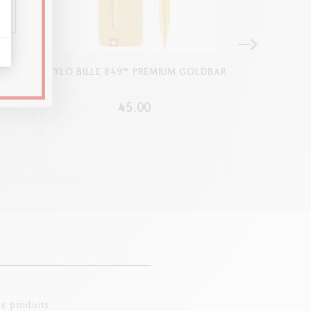
 849™
K CODE
STYLO BILLE 849™ PREMIUM GOLDBAR
STYLO BILLE
45.00
s produits.