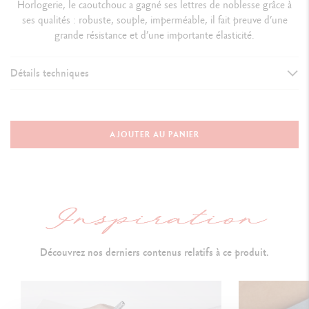
Horlogerie, le caoutchouc a gagné ses lettres de noblesse grâce à
ses qualités : robuste, souple, imperméable, il fait preuve d’une
grande résistance et d’une importante élasticité.
Détails techniques
VERSION D'INSTRUMENT D'ÉCRITURE
Stylo Bille
AJOUTER AU PANIER
Longueur : 135.1 mm x Diamètre : 9.7 mm
CORPS DU STYLO
Corps hexagonal en laiton revêtu de caoutchouc véritable
Guillochage ligné du corps et vis intégrée dans la matière
Découvrez nos derniers contenus relatifs à ce produit.
Bouton et clip argentés rhodiés
Bouton capuchon doté de l'identification Caran d'Ache (hexagone