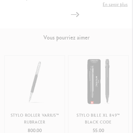
En savoir plus
Poids : 0.700 kg
Garantie internationale à vie & Mode d'emploi inclus dans l'écrin
Vous pourriez aimer
NORMES LÉGALES
Swiss Made
RÉFÉRENCE DU PRODUIT
Réf. 4480.085
STYLO ROLLER VARIUS™
STYLO BILLE XL 849™
RUBRACER
BLACK CODE
800.00
55.00