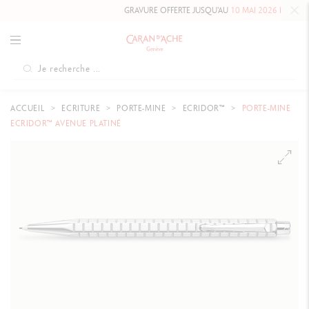
GRAVURE OFFERTE JUSQU'AU
10 MAI 2026 INCLUS
SUR 
ACCUEIL
ECRITURE
PORTE-MINE
ECRIDOR™
PORTE-MINE
ECRIDOR™ AVENUE PLATINÉ