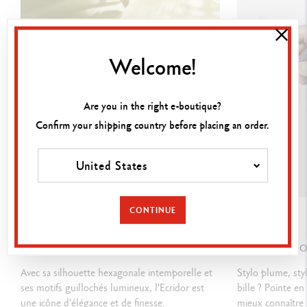
Gomme incluse sous le bouton
CARTOUCHES ET RECHARGES
Welcome!
Équipé d'une mine de diamètre 0.7 mm
Recharges : mines graphite 0.7 mm et gommes de rechange
Are you in the right e-boutique?
Confirm your shipping country before placing an order.
PACKAGING
Écrin standard noir
United States
Dimensions : 18.4 x 8 x 4 cm
Poids : 0.242 kg
CONTINUE
GUIDE
GUIDE
NORMES LÉGALES
ECRIDOR, L'EMBLÈME DE LA MAISON
Swiss Made
COMMENT CHOIS
Avec sa silhouette hexagonale intemporelle et
Stylo plume, styl
ses motifs guillochés lumineux, l'Ecridor est
bille ? Pointe en
RÉFÉRENCE DU PRODUIT
une icône d'élégance et de finesse.
mieux connaître l