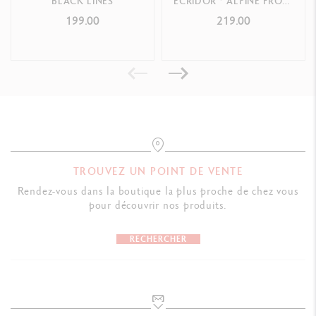
BLACK LINES
ECRIDOR™ ALPINE FROST
& ÉTUI BLEU POLAIRE EN
199.00
219.00
CUIR
TROUVEZ UN POINT DE VENTE
Rendez-vous dans la boutique la plus proche de chez vous
pour découvrir nos produits.
RECHERCHER