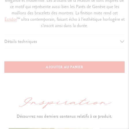
élégance et modernité. Les artisans de la Maison se sont inspirés de
ce motif qui représente aussi bien les Pavés de Genève que les
maillons des bracelets des montres. La finition mate rend cet
Ecridor
™ ultra contemporain, faisant écho à l’esthétique horlogère et
s’inscrit ainsi dans la durée.
Détails techniques
VERSION D'INSTRUMENT D'ÉCRITURE
Porte-Mine
AJOUTER AU PANIER
Longueur : 131 mm x Diamètre : 8 mm
CORPS DU PORTE-MINE
Corps hexagonal en laiton - finition platine micro-billée
Guillochage à la fraise
Bouton-poussoir et clip flexible polis brillants
Découvrez nos derniers contenus relatifs à ce produit.
Isotype hexagonal et logo Caran d’Ache gravés sur le bouton