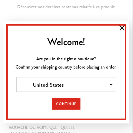
M
élanges faciles permettant de réaliser des aplats réguliers ou des
Découvrez nos derniers contenus relatifs à ce produit.
détails vifs et lumineux
NORMES LÉGALES
Welcome!
Swiss Made
Are you in the right e-boutique?
Confirm your shipping country before placing an order.
RÉFÉRENCE DU PRODUIT
Réf. 2001.312
United States
CONTINUE
GUIDE
GOUACHE OU ACRYLIQUE : QUELLE