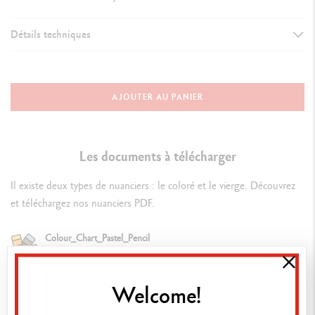
Détails techniques
DÉTAILS DU CRAYON
Corps en bois de cèdre de 1er choix certifié FSC™, taillage optimal
AJOUTER AU PANIER
au cutter
Corps hexagonal arrondi, capsule mate fidèle à la couleur de la
Les documents à télécharger
mine, vernis incolore
Il existe deux types de nuanciers : le coloré et le vierge. Découvrez
Indication du numéro de la couleur
et téléchargez nos nuanciers PDF.
Colour_Chart_Pastel_Pencil
DÉTAILS DE LA MINE
Télécharger le PDF
Mine onctueuse à l'application et généreuse à l'estompage, pointe
Welcome!
résistante