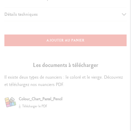
Détails techniques
DÉTAILS DU CRAYON
Corps en bois de cèdre de 1er choix certifié FSC™, taillage optimal
AJOUTER AU PANIER
au cutter
Corps hexagonal arrondi, capsule mate fidèle à la couleur de la
Les documents à télécharger
mine, vernis incolore
Il existe deux types de nuanciers : le coloré et le vierge. Découvrez
Indication du numéro de la couleur
et téléchargez nos nuanciers PDF.
Colour_Chart_Pastel_Pencil
DÉTAILS DE LA MINE
Télécharger le PDF
Mine onctueuse à l'application et généreuse à l'estompage, pointe
résistante