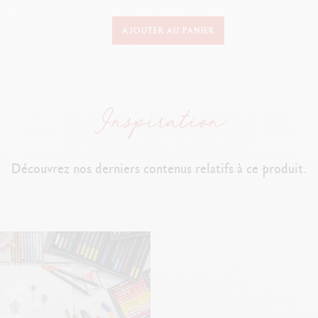
DÉTAILS DU CRAYON
AJOUTER AU PANIER
Corps en bois de cèdre de 1er choix certifié FSC™
Corps hexagonal avec capsule brillante blanche
Indication du numéro de la couleur
DÉTAILS DE LA MINE
Découvrez nos derniers contenus relatifs à ce produit.
Mine aquarellable, fine, dure et résistante
Diamètre Ø 2.95 mm permettant un tracé net et précis
Excellente tenue à la lumière
Forte concentration pigmentaire