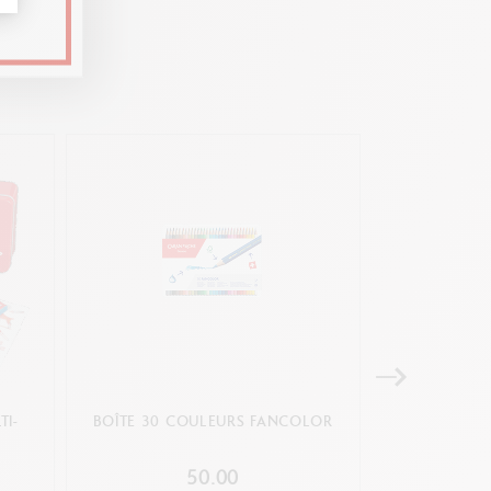
TI-
BOÎTE 30 COULEURS FANCOLOR
PORTE-MIN
50.00