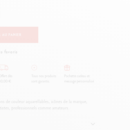
Creative Box
Set Créatif Oliver Jeffers
Set Botanique Julie thomas
Set de lettering Rylsee
Malette de voyage Swisscolor
 AU PANIER
Voir tout
s favoris
ffert dès
Tous nos produits
Pochette cadeau et
80,00 €
sont garantis.
message personnalisé
yons de couleur aquarellables, icônes de la marque,
tistes, professionnels comme amateurs.