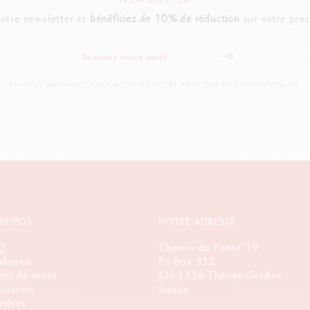
notre newsletter et
bénéficiez de 10% de réduction
sur votre pro
EN VOUS ABONNANT, VOUS ACCEPTEZ NOTRE POLITIQUE DE CONFIDENTIALITÉ.
PROPOS
NOTRE ADRESSE
Q
Chemin du Foron 19
Maison
Po Box 332
nts de vente
CH-1226 Thônex-Genève
piration
Suisse
rières