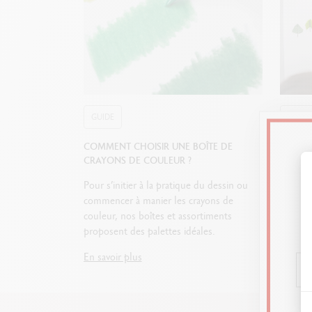
Techniques mixtes a
GUIDE
GUIDE
COMMENT CHOISIR UNE BOÎTE DE
QUEL M
CRAYONS DE COULEUR ?
COMMEN
Pour s’initier à la pratique du dessin ou
Crayons
commencer à manier les crayons de
; découv
couleur, nos boîtes et assortiments
indispe
proposent des palettes idéales.
progres
En savoir plus
En savo