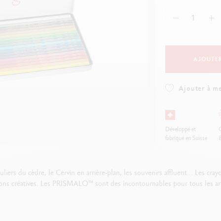
oîte en métal vide
Voir tout
ibralo™
Graphite Line
oir tout
wisscolor
Technograph
oir tout
Voir tout
AJOUTER
Ajouter à me
Développé et
O
fabriqué en Suisse
culiers du cèdre, le Cervin en arrière-plan, les souvenirs affluent… Les cra
ions créatives. Les PRISMALO
™
sont des incontournables pour tous les ar