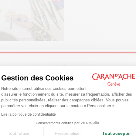
TECHNIQUES D'UTILISATION
Aquarelle, lavis, hachures
vec les crayons permanents PABLO™, les pastels à la cire NEOCOLOR™ et
NORMES LÉGALES
Swiss Made, FSC™, CE EN71
ATÉRIEL UTILISER POUR
Welcome!
CER LE DESSIN ?
Gestion des Cookies
, papier, fusain, gomme, estompe
Plateforme de Gestion du Consentemen
rez les outils et le matériel
Are you in the right e-boutique?
RÉFÉRENCE DU PRODUIT
Notre site internet utilise des cookies permettent
nsable pour débuter le dessin et
d’assurer le fonctionnement du site, mesurer sa fréquentation, afficher des
Confirm your shipping country before placing an order.
Réf. 999.318
ser dans les meilleures conditions.
publicités personnalisées, réaliser des campagnes ciblées. Vous pouvez
paramétrer vos choix en cliquant sur le bouton « Personnaliser ».
Axeptio consent
ir plus
Lire la politique de confidentialité
United States
Consentements certifiés par
Tout refuser
Personnaliser
Tout accepter