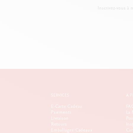
Inscrivez-vous à 
SERVICES
A 
E-Carte Cadeau
FA
Paiements
La 
Livraison
Poi
Retours
Ins
Emballages Cadeaux
Car