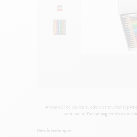
B
F
V
S
V
Arc-en-ciel de couleurs, odeur et toucher si parti
continuent d’accompagner les express
Détails techniques