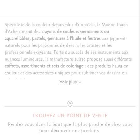
Spécialiste de la couleur depuis plus d'un siècle, la Maison Caran
d'Ache conçoit des
crayons de couleurs permanents ou
aquarellables, pastels, peintures à l'huile et feutres
aux pigments
naturels pour les passionnés de dessin, les artistes et les
professionnels exigeants. Forte du succès de ses instruments aux
nuances lumineuses, la manufacture suisse propose aussi différents
coffrets, assortiments et sets de coloriage
: des produits hauts en
couleur et des accessoires uniques pour sublimer vos dessins ou
votre peinture.
Voir plus
Crayons de couleur Swiss Made pour toutes les
techniques artistiques
TROUVEZ UN POINT DE VENTE
Des assortiments de crayons de couleurs permanents
Rendez-vous dans la boutique la plus proche de chez vous
aux multiples nuances
pour découvrir nos produits.