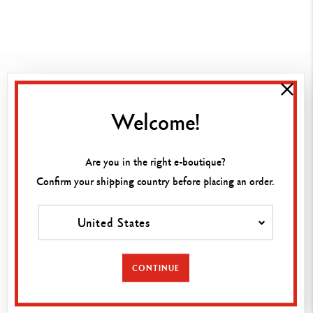
SWISS MADE
Unsere Schreibgeräte und Farbprodukte werden seit
Welcome!
1915 in unseren Genfer Werkstätten hergestellt.
Are you in the right e-boutique?
LIEFERUNG
Confirm your shipping country before placing an order.
Gratis-Lieferung ab 80€.
Rücksendung innerhalb von 14 Tagen möglich.
United States
GESICHERTE ZAHLUNG
CONTINUE