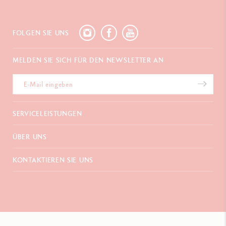
FOLGEN SIE UNS
MELDEN SIE SICH FÜR DEN NEWSLETTER AN
SERVICELEISTUNGEN
E-Geschenkgutschein
ÜBER UNS
Zahlungen
Versand und Lieferung
Häufig gestellte Fragen
KONTAKTIEREN SIE UNS
Retouren
La Maison
Geschenkverpackung
Verkaufsstellen
Chemin du Foron 19
Werbegeschenke
Inspiration
Po Box 332
Garantieverlängerung
Karriere
CH-1226 Thônex-Genf
Schweiz
+41 (0)848 558 558