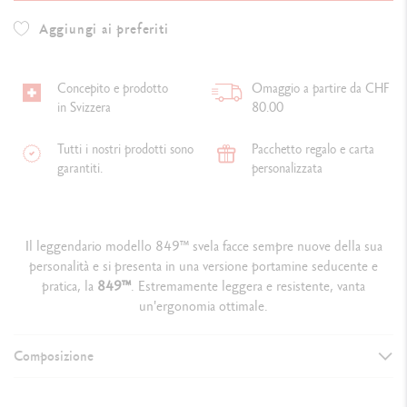
Aggiungi ai preferiti
Concepito e prodotto
Omaggio a partire da CHF
in Svizzera
80.00
Tutti i nostri prodotti sono
Pacchetto regalo e carta
garantiti.
personalizzata
Il leggendario modello 849™ svela facce sempre nuove della sua
personalità e si presenta in una versione portamine seducente e
pratica, la
849
™
. Estremamente leggera e resistente, vanta
un'ergonomia ottimale.
Composizione
VERSIONE DELLO STRUMENTO DI SCRITTURA