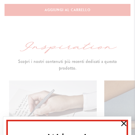
Portamine
AGGIUNGI AL CARRELLO
CORPO
Colore applicato tramite laccatura
Corpo esagonale in alluminio
Clip flessibile e pulsante a pressione
Scopri i nostri contenuti più recenti dedicati a questo
MINE E RICARICHE
prodotto.
Portamine con gomma per cancellare e serbatoio per mine da 0.7
mm di diametro integrato sul retro, accessibile estraendo il pulsante
a pressione
CONFEZIONE
Astuccio in cartone bianco
Dimensioni: 80 x 10 mm