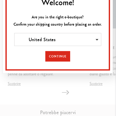
Welcome!
INDICAZIONI LEGALI
Are you in the right e-boutique?
Swiss Made
Confirm your shipping country before placing an order.
RIFERIMENTO PRODOTTO
GUIDA
GUIDA
United States
844.470
COME SCEGLIERE LA PENNA GIUSTA ?
INIZIARE A FAR
CONTINUE
Penna stilografica, penna roller, portamine o
Il journaling è u
penna a sfera ? Punta d’oro oppure di acciaio ?
consiste nel scri
Ecco la nostra guida per conoscere meglio le
Scopri i nostri co
penne da adottare o regalare.
diario giusto e l
Scoprire
Scoprire
Potrebbe piacervi