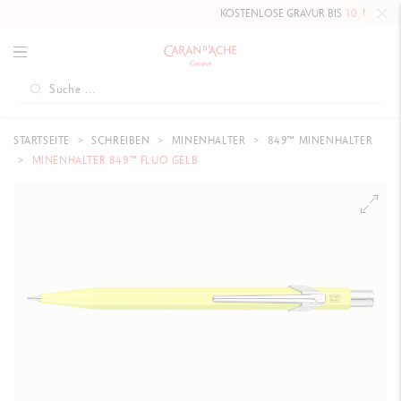
KOSTENLOSE GRAVUR BIS
10. MAI 2026
AUF DIE HA
STARTSEITE
SCHREIBEN
MINENHALTER
849™ MINENHALTER
MINENHALTER 849™ FLUO GELB