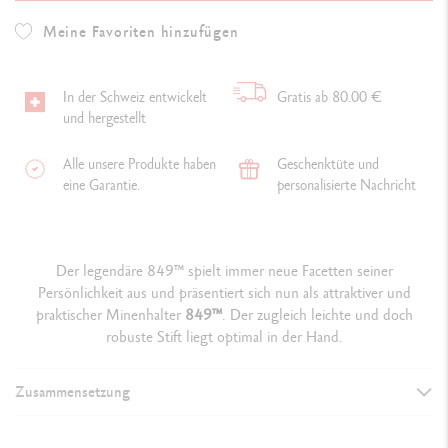
Meine Favoriten hinzufügen
In der Schweiz entwickelt
Gratis ab 80.00 €
und hergestellt
Alle unsere Produkte haben
Geschenktüte und
eine Garantie.
personalisierte Nachricht
Der legendäre 849™ spielt immer neue Facetten seiner
Persönlichkeit aus und präsentiert sich nun als attraktiver und
praktischer Minenhalter
849
™
. Der zugleich leichte und doch
robuste Stift liegt optimal in der Hand.
Zusammensetzung
AUSFÜHRUNG DES
SCHREIBGERÄTS