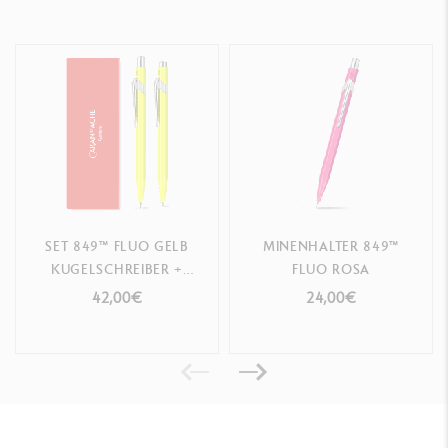
SET 849™ FLUO GELB
MINENHALTER 849™
KUGELSCHREIBER +
FLUO ROSA
MINENHALTER
42,00€
24,00€