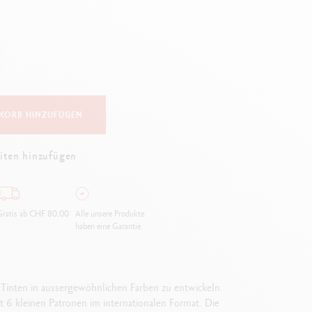
Creative Box
Kreativ-Set Oliver Jeffers
Botanisches-Set Julie Thomas
Lettering-Set Rylsee
Reise-Set SWISSCOLOR
Alles ansehen
KORB HINZUFÜGEN
iten hinzufügen
ratis ab CHF 80.00
Alle unsere Produkte
haben eine Garantie.
Tinten in aussergewöhnlichen Farben zu entwickeln.
 6 kleinen Patronen im internationalen Format. Die