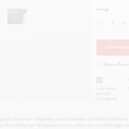
lles ansehen
Alles ansehen
ibralo™
Graphite Line
Menge
wisscolor
Technograph
lles ansehen
Alles ansehen
DEM WAREN
Meine Favor
In der Schweiz
G
entwickelt
und hergestellt
n ganzes Know-how aufgeboten, um für Liebhaber der edlen Schreibkunst 
auf dem Erfolg ihrer Tintenfässer auf und umfasst nun auch Packungen mit