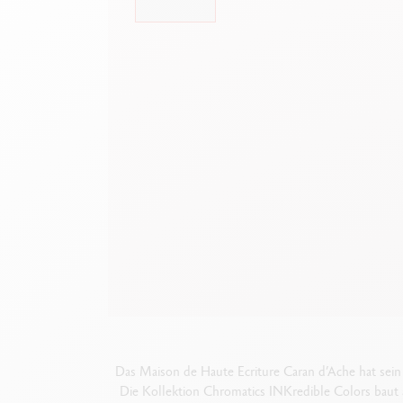
Leere Metallhüllen
A
F
Alles ansehen
S
A
Das Maison de Haute Ecriture Caran d’Ache hat sei
Die Kollektion Chromatics INKredible Colors baut 