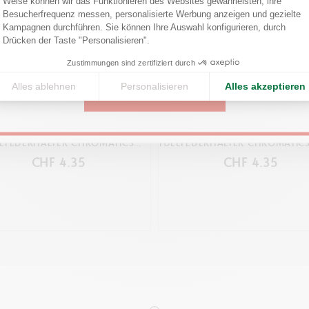
Weise können wir das Funktionieren des Websites gewährleisten, ihre
GESETZLICHE VORSCHRIFTEN
Confirm your shipping country before placing an order.
Besucherfrequenz messen, personalisierte Werbung anzeigen und gezielte
Swiss Made
Axeptio consent
Kampagnen durchführen. Sie können Ihre Auswahl konfigurieren, durch
Drücken der Taste "Personalisieren".
United States
Zustimmungen sind zertifiziert durch
PRODUKTREFERENZ
Ref. 8021.080
Alles ablehnen
Personalisieren
Alles akzeptieren
CONTINUE
6 STÜCK TINTENPATRONEN
6 STÜCK TINTENPATRONE
LLFEDERHALTER CHROMATICS
FÜLLFEDERHALTER CHROMATICS
DELICATE GREEN
VIOLET
CHF 4.35
CHF 4.35