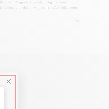
ältlich. Von Magnetic Blue über Organic Brown und
eibkomfort und eine unvergleichliche Ästhetik bieten.
ssen Sie Ihre Optionen an