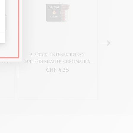
N
6 STÜCK TINTENPATRONEN
6 STÜCK 
 ULTRA
FÜLLFEDERHALTER CHROMATICS
FÜLLFEDERH
ELECTRIC ORANGE
MAG
CHF 4.35
C