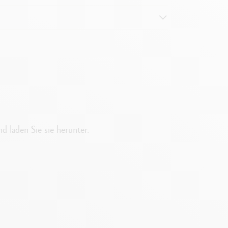
ch
m Verbrauch
d laden Sie sie herunter.
servermalbar
lebhafte, leuchtende Details