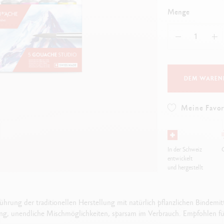
lles ansehen
Alles ansehen
ibralo™
Graphite Line
Menge
wisscolor
Technograph
lles ansehen
Alles ansehen
DEM WAREN
Meine Favor
In der Schweiz
G
entwickelt
und hergestellt
ng der traditionellen Herstellung mit natürlich pflanzlichen Bindemit
ung, unendliche Mischmöglichkeiten, sparsam im Verbrauch. Empfohlen fü