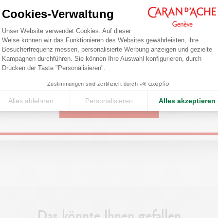
Cookies-Verwaltung
Einwilligungsmanagementplattform: Pa
Are you in the right e-boutique?
Unser Website verwendet Cookies. Auf dieser
Weise können wir das Funktionieren des Websites gewährleisten, ihre
Confirm your shipping country before placing an order.
Besucherfrequenz messen, personalisierte Werbung anzeigen und gezielte
Axeptio consent
Kampagnen durchführen. Sie können Ihre Auswahl konfigurieren, durch
Drücken der Taste "Personalisieren".
United States
Zustimmungen sind zertifiziert durch
Alles ablehnen
Personalisieren
Alles akzeptieren
CONTINUE
Das könnte Ihnen gefallen