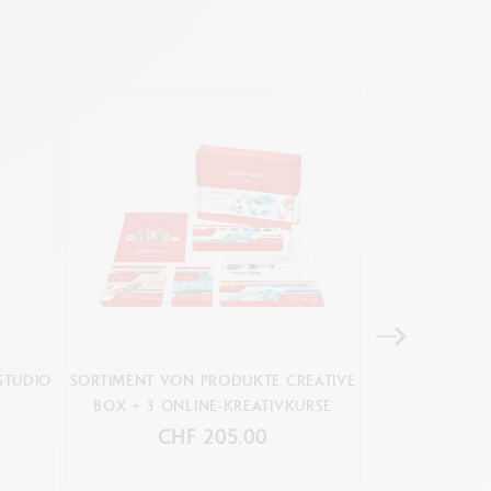
STUDIO
SORTIMENT VON PRODUKTE CREATIVE
ETUI 8 FAR
BOX + 3 ONLINE-KREATIVKURSE
GOUA
CHF 205.00
C