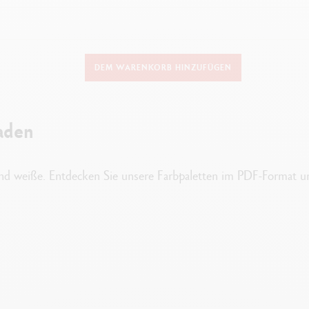
DETAILS DER FARBE
DEM WARENKORB HINZUFÜGEN
5 Farbtuben zu 10 ml – Magenta, Cyan, Gelb, Schwarz, Weiß
asserfarbe mit natürlichem Bindemittel, ohne Weichmacher, wasserlösli
aden
ntkonzentration, leuchtende Farben, gute Lichtbeständigkeit, sparsam i
Kunststoffbox und Kartonhülle
und weiße. Entdecken Sie unsere Farbpaletten im PDF-Format un
ANWENDUNGSTECHNIKEN
d transparente Farben auf Papier oder Karton, leicht zu vermischen, was
eziell für Farbmischungen, erlauben einen gleichmäßigen Farbauftrag und 