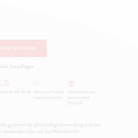
Creative Box
Kreativ-Set Oliver Jeffers
Botanisches-Set Julie Thomas
Lettering-Set Rylsee
Reise-Set SWISSCOLOR
Alles ansehen
KORB HINZUFÜGEN
iten hinzufügen
ratis ab CHF 80.00
Alle unsere Produkte
Geschenktüte und
haben eine Garantie.
personalisierte
Nachricht
teln garantiert die gleichmäßige Anwendung und eine
r Amateurkünstler und den Malunterricht.