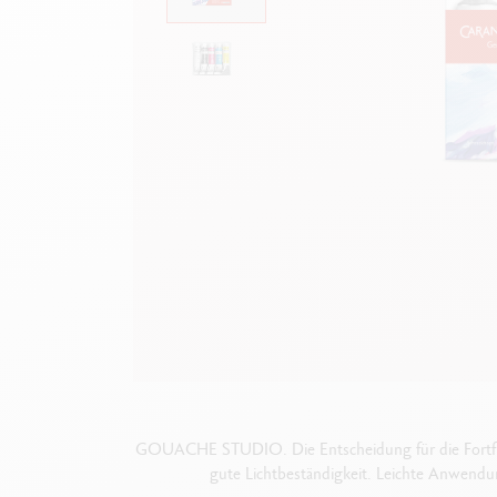
Leere Metallhüllen
A
F
Alles ansehen
S
A
GOUACHE STUDIO. Die Entscheidung für die Fortführu
gute Lichtbeständigkeit. Leichte Anwend