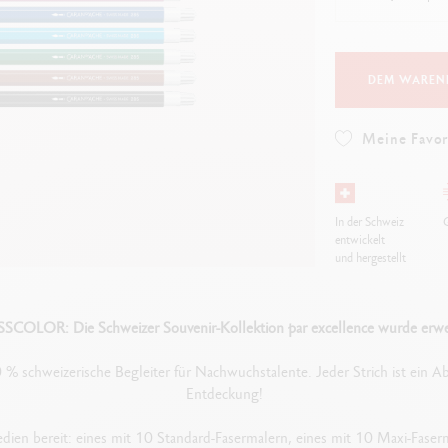
lles ansehen
Alles ansehen
ibralo™
Graphite Line
wisscolor
Technograph
lles ansehen
Alles ansehen
DEM WAREN
Meine Favor
In der Schweiz
G
entwickelt
und hergestellt
SCOLOR: Die Schweizer Souvenir-Kollektion par excellence wurde erwei
0 % schweizerische Begleiter für Nachwuchstalente. Jeder Strich ist ein 
Entdeckung!
edien bereit: eines mit 10 Standard-Fasermalern, eines mit 10 Maxi-Fase