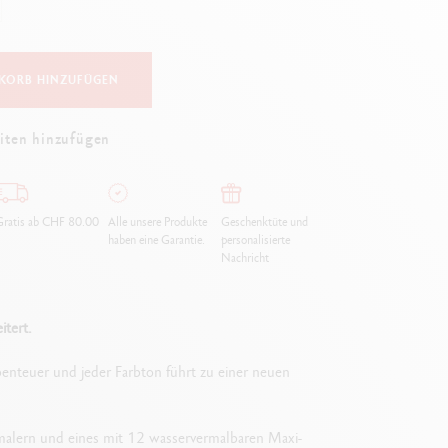
Creative Box
Kreativ-Set Oliver Jeffers
Botanisches-Set Julie Thomas
KORB HINZUFÜGEN
Lettering-Set Rylsee
Reise-Set SWISSCOLOR
iten hinzufügen
Alles ansehen
ratis ab CHF 80.00
Alle unsere Produkte
Geschenktüte und
haben eine Garantie.
personalisierte
Nachricht
tert.
Abenteuer und jeder Farbton führt zu einer neuen
rmalern und eines mit 12 wasservermalbaren Maxi-