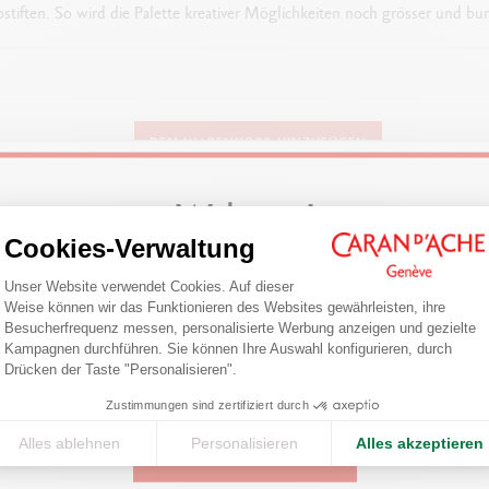
bstiften. So wird die Palette kreativer Möglichkeiten noch grösser und bun
SORTIMENT
DEM WARENKORB HINZUFÜGEN
10 standard-Fasermaler
Welcome!
DETAILS DER FASERMALER
Besonders druckfeste Spitze, die flexibel bleibt, ohne auszufransen
Cookies-Verwaltung
Das könnte Ihnen gefallen
Einwilligungsmanagementplattform: Pa
Fasermaler mit wasserlöslicher, auswaschbarer Tinte
Are you in the right e-boutique?
Unser Website verwendet Cookies. Auf dieser
Leuchtende und transparente Farben
Weise können wir das Funktionieren des Websites gewährleisten, ihre
Confirm your shipping country before placing an order.
Besucherfrequenz messen, personalisierte Werbung anzeigen und gezielte
Axeptio consent
Kampagnen durchführen. Sie können Ihre Auswahl konfigurieren, durch
Drücken der Taste "Personalisieren".
VERPACKUNG
United States
Karton-Etuis mit Eurohänger-System
Zustimmungen sind zertifiziert durch
Maße: 9.2 cm x 11 cm x 17.4 cm
Alles ablehnen
Personalisieren
Alles akzeptieren
CONTINUE
Gewicht: 89 g