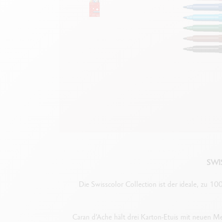
Leere Metallhüllen
A
F
Alles ansehen
S
A
SWIS
Die Swisscolor Collection ist der ideale, zu 10
Caran d’Ache hält drei Karton-Etuis mit neuen M