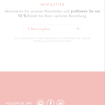
Verpackung aus Pappe
NEWSLETTER
Maße: 6.8 x 1 x 23.4 cm
Abonnieren Sie unseren Newsletter und
profitieren Sie von
10 %
Rabatt bei Ihrer nächsten Bestellung.
GESETZLICHE VORSCHRIFTEN
Swiss Made, FSC ™, CE EN71
ALS ABONNENTIN ODER ABONNENT AKZEPTIEREN SIE UNSERE
VERTRAULICHKEITSRICHTLINIEN.
PRODUKTREFERENZ
Ref. 999.304
FOLGEN SIE UNS