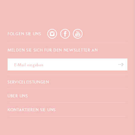
FOLGEN SIE UNS
MELDEN SIE SICH FÜR DEN NEWSLETTER AN
SERVICELEISTUNGEN
E-Geschenkgutschein
ÜBER UNS
Zahlungen
Versand und Lieferung
Häufig gestellte Fragen
KONTAKTIEREN SIE UNS
Retouren
La Maison
Geschenkverpackung
Verkaufsstellen
Chemin du Foron 19
Werbegeschenke
Inspiration
Po Box 332
Garantieverlängerung
Karriere
CH-1226 Thônex-Genf