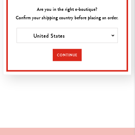
Are you in the right e-boutique?
Confirm your shipping country before placing an order.
NEWSLETTER
Abonnieren Sie unseren Newsletter und
profitieren Sie von
10 %
Rabatt bei Ihrer nächsten Bestellung.
United States
CONTINUE
ALS ABONNENTIN ODER ABONNENT AKZEPTIEREN SIE UNSERE
VERTRAULICHKEITSRICHTLINIEN.