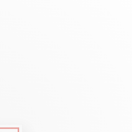
Creative Box
Kreativ-Set Oliver Jeffers
Botanisches-Set Julie Thomas
Lettering-Set Rylsee
Reise-Set SWISSCOLOR
Alles ansehen