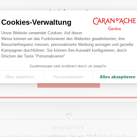
Welcome!
Cookies-Verwaltung
lschreiber
Einwilligungsmanagementplattform: Pa
Are you in the right e-boutique?
Unser Website verwendet Cookies. Auf dieser
Weise können wir das Funktionieren des Websites gewährleisten, ihre
Confirm your shipping country before placing an order.
Besucherfrequenz messen, personalisierte Werbung anzeigen und gezielte
Axeptio consent
Kampagnen durchführen. Sie können Ihre Auswahl konfigurieren, durch
Drücken der Taste "Personalisieren".
United States
VERKAUFSSTELLE FINDEN
Zustimmungen sind zertifiziert durch
ie sich in eine Boutique in Ihrer Nähe, um unsere Produkte zu 
Alles ablehnen
Personalisieren
Alles akzeptieren
CONTINUE
SUCHEN
NEWSLETTER
seren Newsletter und
profitieren Sie von 10 %
Rabatt bei Ihrer n