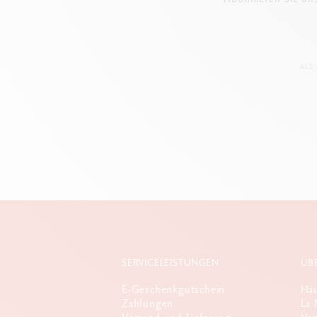
ALS
SERVICELEISTUNGEN
ÜB
E-Geschenkgutschein
Häu
Zahlungen
La 