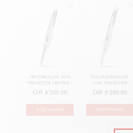
Leere Metallhüllen
A
F
ANNULLIEREN
ANWENDEN
Alles ansehen
S
A
ANNULLIEREN
ANWENDEN
TINTENROLLER 1010
FÜLLFEDERHALTER
TIMEKEEPER LIMITIERTE
1010 TIMEKEEPER
EDITION
LIMITIERTE EDITION
CHF 8'200.00
CHF 9'200.00
JETZT KAUFEN
JETZT KAUFEN