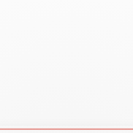
lles ansehen
Alles ansehen
ibralo™
Graphite Line
wisscolor
Technograph
lles ansehen
Alles ansehen