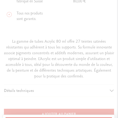
fabriqué en Suisse
80,00 €
Tous nos produits
sont garantis.
La gamme de tubes Acrylic 80 ml offre 27 teintes satinées
résistantes qui adhèrent à tous les supports. Sa formule innovante
associe pigments concentrés et additifs modernes, assurant un plaisir
optimal à peindre. L’Acrylic est un produit simple d’utilisation et
accessible à tous, idéal pour la découverte du monde de la couleur,
de la peinture et de différentes techniques artistiques. Également
pour la pratique des confirmés.
Détails techniques
DÉTAILS DE LA PEINTURE
Format 80 ml
AJOUTER AU PANIER
Aspect satiné uniforme