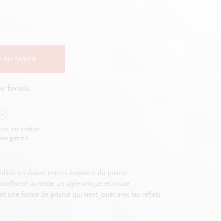
Creative Box
Set Créatif Oliver Jeffers
Set Botanique Julie thomas
Set de lettering Rylsee
Malette de voyage Swisscolor
 AU PANIER
Voir tout
s favoris
ous nos produits
ont garantis.
édités en douze teintes inspirées du prisme.
nfèrent au texte un style unique et vivace.
nt une forme de prisme qui vient jouer avec les reflets