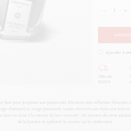
oîte en métal vide
Voir tout
ibralo™
Graphite Line
oir tout
wisscolor
Technograph
oir tout
Voir tout
AJOUTER
Ajouter à me
Offert dès
T
80,00 €
s
ir-faire pour proposer aux passionnés d’écriture une collection d’encriers 
range chatoyant au rouge passionné, toutes donnent aux mots une âme et co
dans un écrin à la mesure de leur intensité : les encriers de verre adopte
de la lumière et sublimer la couleur qu’ils renferment.