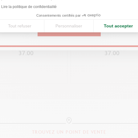
Lire la politique de confidentialité
United States
RÉFÉRENCE DU PRODUIT
Consentements certifiés par
Réf. 8011.099
Tout refuser
Personnaliser
Tout accepter
CONTINUE
ER CHROMATICS COSMIC BLACK
ENCRIER CHROMATICS MAGN
50 ML
BLUE 50 ML
37.00
37.00
TROUVEZ UN POINT DE VENTE