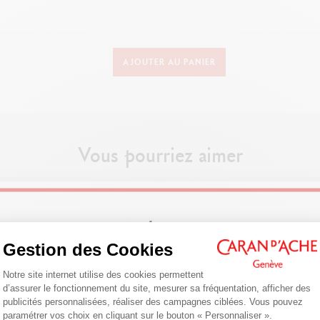
ENCRIER
AJOUTER AU PANIER
12 couleurs Chromatics
Capuchon : finition métal
Contenance : 50 ml
Étiquette : logo Caran d'Ache et nom de la couleur
Vous pourriez aimer
Forme : prisme hexagonal
Goulot : élargi pour les plumes XL/LE
Matière : verre brut
Welcome!
PACKAGING
Gestion des Cookies
En 2 parties, la base pouvant servir de « socle »
Plateforme de Gestion du Consentemen
Are you in the right e-boutique?
Notre site internet utilise des cookies permettent
Forme hexagonale
d’assurer le fonctionnement du site, mesurer sa fréquentation, afficher des
Confirm your shipping country before placing an order.
Mode d'emploi à l'intérieur
publicités personnalisées, réaliser des campagnes ciblées. Vous pouvez
paramétrer vos choix en cliquant sur le bouton « Personnaliser ».
Axeptio consent