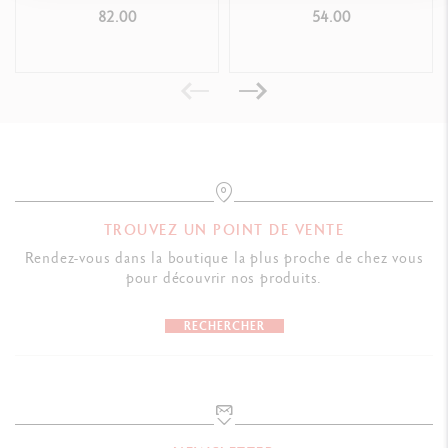
RÉFÉRENCE DU PRODUIT
ASSORTIMENT «
AQUARELLE
82.00
54.00
Réf. 1285.718
PORTRAIT »
TROUVEZ UN POINT DE VENTE
Rendez-vous dans la boutique la plus proche de chez vous
pour découvrir nos produits.
RECHERCHER