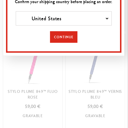
Confirm your shipping country before placing an order.
GRAVABLE
GRAVABLE
United States
ACHAT RAPIDE
ACHAT RAPIDE
CONTINUE
STYLO PLUME 849™ FLUO
STYLO PLUME 849™ VERNIS
ROSE
BLEU
59,00 €
59,00 €
GRAVABLE
GRAVABLE