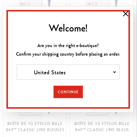
BOÎTE DE 10 STYLOS BILLE
BOÎTE DE 10 STYLOS BILLE
849™ CLASSIC LINE BLEUS
849™ CLASSIC LINE VERTS
Welcome!
SAPHIR
216,00 €
216,00 €
Are you in the right e-boutique?
ACHAT RAPIDE
ACHAT RAPIDE
Confirm your shipping country before placing an order.
United States
CONTINUE
BOÎTE DE 10 STYLOS BILLE
BOÎTE DE 10 STYLOS BILLE
849™ CLASSIC LINE ROUGES
849™ CLASSIC LINE BLEUS