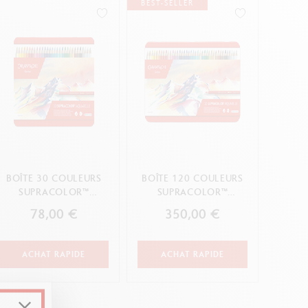
BEST-SELLER
Creative Box
Set Créatif Oliver Jeffers
Set Botanique Julie thomas
Set de lettering Rylsee
Malette de voyage Swisscolor
Voir tout
BOÎTE 30 COULEURS
BOÎTE 120 COULEURS
SUPRACOLOR™
SUPRACOLOR™
AQUARELLE
AQUARELLE
78,00 €
350,00 €
ACHAT RAPIDE
ACHAT RAPIDE