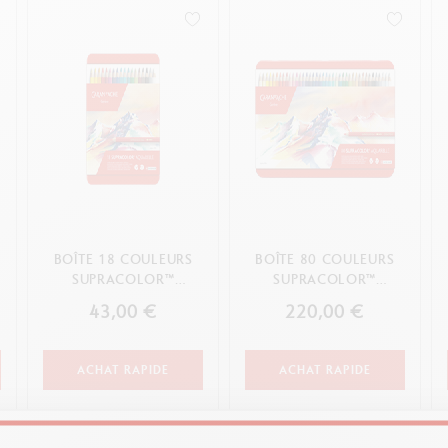
oîte en métal vide
Voir tout
ibralo™
Graphite Line
oir tout
wisscolor
Technograph
oir tout
Voir tout
BOÎTE 18 COULEURS
BOÎTE 80 COULEURS
SUPRACOLOR™
SUPRACOLOR™
AQUARELLE
AQUARELLE
43,00 €
220,00 €
ACHAT RAPIDE
ACHAT RAPIDE