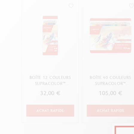
B
F
V
S
V
ANNULER
APPLIQUER
BOÎTE 12 COULEURS
BOÎTE 40 COULEURS
SUPRACOLOR™
SUPRACOLOR™
AQUARELLE
AQUARELLE
32,00 €
105,00 €
ACHAT RAPIDE
ACHAT RAPIDE