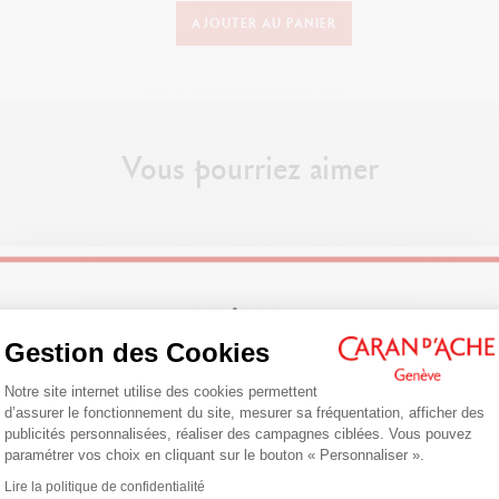
AJOUTER AU PANIER
Vous pourriez aimer
outé s'habille d'un bleu marine profond. Ce cahier en cuir A5 Léman Bleu N
l s'accorde avec l'ensemble de la petite maroquinerie de la collection sel
Welcome!
Gestion des Cookies
Plateforme de Gestion du Consentemen
Are you in the right e-boutique?
Notre site internet utilise des cookies permettent
d’assurer le fonctionnement du site, mesurer sa fréquentation, afficher des
Confirm your shipping country before placing an order.
publicités personnalisées, réaliser des campagnes ciblées. Vous pouvez
paramétrer vos choix en cliquant sur le bouton « Personnaliser ».
Axeptio consent
Lire la politique de confidentialité
United States