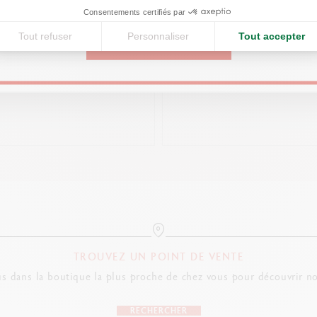
Consentements certifiés par
Tout refuser
Personnaliser
Tout accepter
HIER CUIR A5 LÉMAN BLANC
CAHIER CUIR A5 LÉMAN GR
CONTINUE
250.00
250.00
TROUVEZ UN POINT DE VENTE
s dans la boutique la plus proche de chez vous pour découvrir no
RECHERCHER