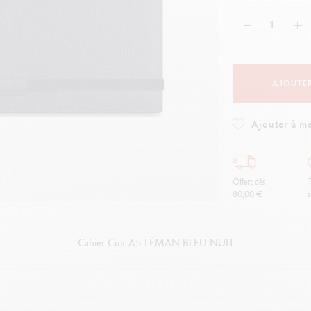
oîte en métal vide
Voir tout
ibralo™
Graphite Line
oir tout
wisscolor
Technograph
oir tout
Voir tout
AJOUTER
Ajouter à me
Offert dès
T
80,00 €
s
Cahier Cuir A5 LÉMAN BLEU NUIT