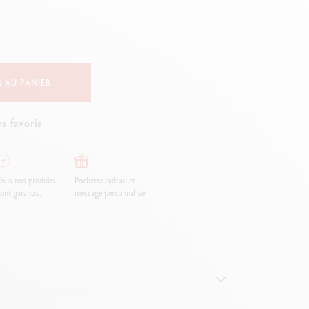
Creative Box
Set Créatif Oliver Jeffers
Set Botanique Julie thomas
Set de lettering Rylsee
Malette de voyage Swisscolor
 AU PANIER
Voir tout
s favoris
ous nos produits
Pochette cadeau et
ont garantis.
message personnalisé