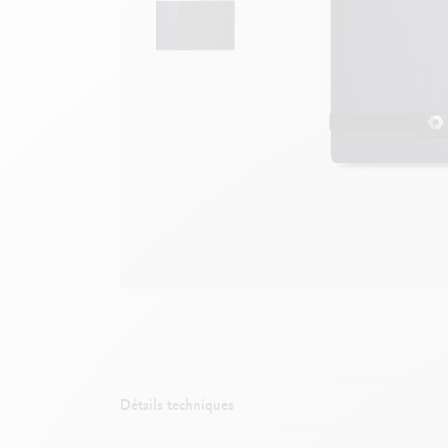
B
F
V
S
V
Détails techniques
Cahier cuir A5 / 6233.449