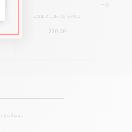
IS
CAHIER CUIR A5 CAMEL
CARNET LIG
220.00
s produits.