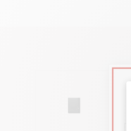
Matériaux : cuir de veau
Couleur : bleu nuit
Dimensions : 22 x 17.5 cm
Recharge : 5533.073
Elégant et mystérieux. Le cuir de veau au toucher vel
emplacement pour votre instrument d'écriture Léman. I