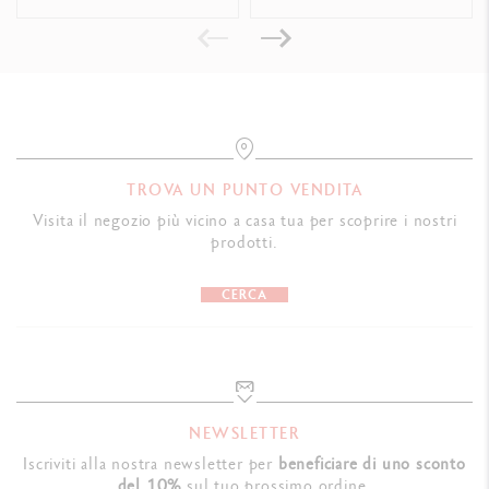
CONFEZIONE
Scatola Varius™
Dimensioni: 19.5 x 9.7 x 6.5 cm
Peso: 0.700 kg
Garanzia internazionale a vita
TROVA UN PUNTO VENDITA
Visita il negozio più vicino a casa tua per scoprire i nostri
INDICAZIONI LEGALI
prodotti.
Swiss Made
CERCA
RIFERIMENTO PRODOTTO
Rif. 4480.142
NEWSLETTER
Iscriviti alla nostra newsletter per
beneficiare di uno sconto
del 10%
sul tuo prossimo ordine.