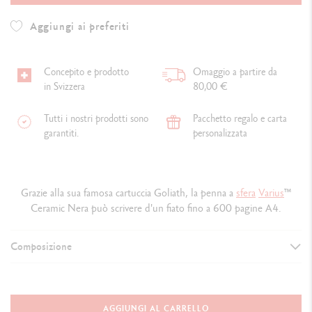
Aggiungi ai preferiti
Concepito e prodotto
Omaggio a partire da
in Svizzera
80,00 €
Tutti i nostri prodotti sono
Pacchetto regalo e carta
garantiti.
personalizzata
Grazie alla sua famosa cartuccia Goliath, la penna a
sfera
Varius
™
Ceramic Nera può scrivere d'un fiato fino a 600 pagine A4.
Composizione
VERSIONE DELLO STRUMENTO DI SCRITTURA
Penna a Sfera
AGGIUNGI AL CARRELLO