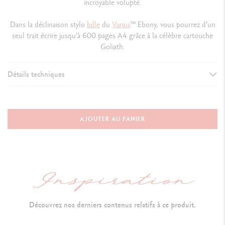
incroyable volupté.
Dans la déclinaison stylo
bille
du
Varius
™ Ebony, vous pourrez d’un
seul trait écrire jusqu'à 600 pages A4 grâce à la célèbre cartouche
Goliath.
Détails techniques
VERSION D'INSTRUMENT D'ÉCRITURE
Stylo Bille
AJOUTER AU PANIER
Longueur : 135.1 mm x Diamètre : 9.7 mm
CORPS DU STYLO
Corps hexagonal en laiton revêtu de bois d'ébène poli et verni
Bouton et clip plaqués or rose (18 carats)
Découvrez nos derniers contenus relatifs à ce produit.
Bouton capuchon doté de l'identification Caran d'Ache (hexagone