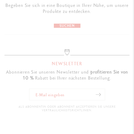
Begeben Sie sich in eine Boutique in Ihrer Nähe, um unsere
Lebenslange internationale Garantie & Gebrauchsanleitung von
Produkte zu entdecken.
Caran d’Ache
SUCHEN
GESETZLICHE VORSCHRIFTEN
Swiss Made
PRODUKTREFERENZ
NEWSLETTER
Abonnieren Sie unseren Newsletter und
profitieren Sie von
Ref. 4480.142
10 %
Rabatt bei Ihrer nächsten Bestellung.
ALS ABONNENTIN ODER ABONNENT AKZEPTIEREN SIE UNSERE
VERTRAULICHKEITSRICHTLINIEN.