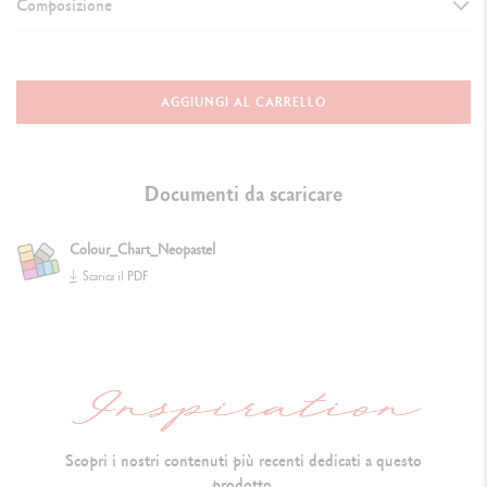
Composizione
DETTAGLI SUI PASTELLI
Pastello artistico a olio di altissima qualità
AGGIUNGI AL CARRELLO
Resistente all'acqua, t
ondo,
diametro: 10 mm x 68 mm
Co
nsistenza morbida e vellutata, non si sbriciola
Documenti da scaricare
Indicazione sulla resistenza alla luce, codice del colore
Colour_Chart_Neopastel
Pigmenti extra fine e olio inerte
Scarica il PDF
S
olubile nell'essenza di trementina
TECNICHE DI UTILIZZO
Utilizzo flessibile : a
pplicazione in orizzontale per grandi s
uperfici o
Scopri i nostri contenuti più recenti dedicati a questo
con la punta per i dettagli
prodotto.