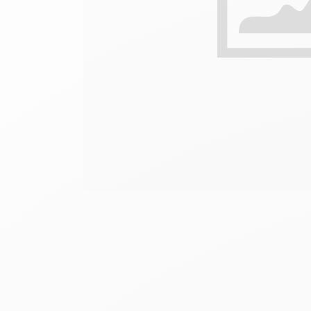
Boîte en métal vide
V
F
Voir tout
S
V