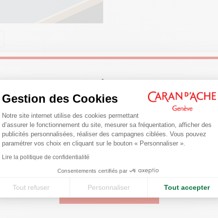
ENFAITS DU JOURNALING
naling est une pratique d'écriture
Welcome!
enne de vos pensées. Découvrez
Gestion des Cookies
seils pour débuter, choisir le bon
ournal et le stylo idéal.
Plateforme de Gestion du Consentemen
Are you in the right e-boutique?
Notre site internet utilise des cookies permettant
d’assurer le fonctionnement du site, mesurer sa fréquentation, afficher des
ir plus
Confirm your shipping country before placing an order.
publicités personnalisées, réaliser des campagnes ciblées. Vous pouvez
paramétrer vos choix en cliquant sur le bouton « Personnaliser ».
Axeptio consent
Lire la politique de confidentialité
United States
Consentements certifiés par
Vous pourriez aimer
Tout refuser
Personnaliser
Tout accepter
CONTINUE