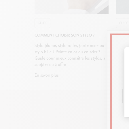
GUIDE
GUIDE
COMMENT CHOISIR SON STYLO ?
LES BI
Stylo plume, stylo roller, porte-mine ou
Le jour
stylo bille ? Pointe en or ou en acier ?
quotidi
Guide pour mieux connaître les stylos, à
nos con
adopter ou à offrir.
carnet/j
En savoir plus
En savo