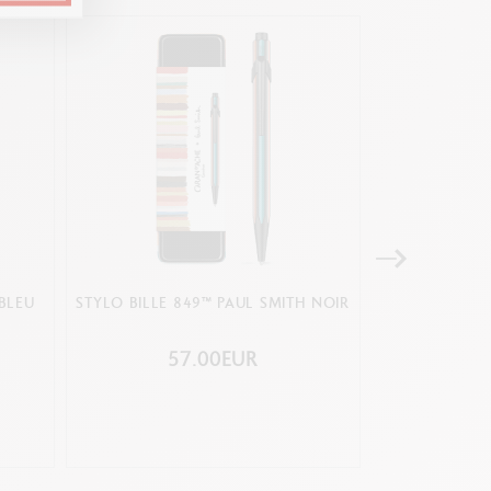
BLEU
STYLO BILLE 849™ PAUL SMITH NOIR
FIBRALO™ 
C
57.00EUR
5