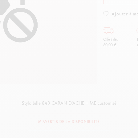
oir tout
Voir tout
ibralo™
Graphite Line
wisscolor
Technograph
Ajouter à me
oir tout
Voir tout
Offert dès
T
80,00 €
s
Stylo bille 849 CARAN D'ACHE + ME customisé
M'AVERTIR DE LA DISPONIBILITÉ