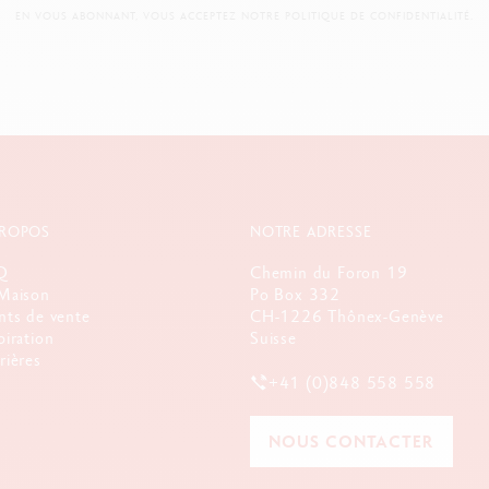
EN VOUS ABONNANT, VOUS ACCEPTEZ NOTRE POLITIQUE DE CONFIDENTIALITÉ.
PROPOS
NOTRE ADRESSE
Q
Chemin du Foron 19
Maison
Po Box 332
nts de vente
CH-1226 Thônex-Genève
piration
Suisse
rières
+41 (0)848 558 558
NOUS CONTACTER