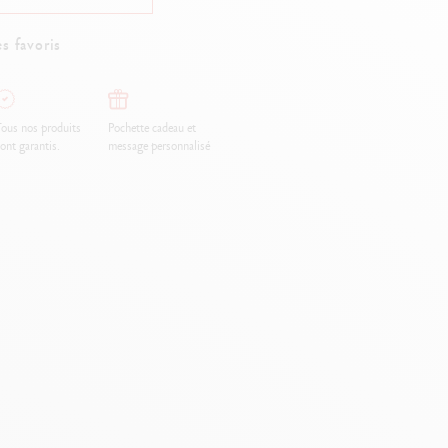
Creative Box
Set Créatif Oliver Jeffers
s favoris
Set Botanique Julie thomas
Set de lettering Rylsee
Malette de voyage Swisscolor
ous nos produits
Pochette cadeau et
Voir tout
ont garantis.
message personnalisé