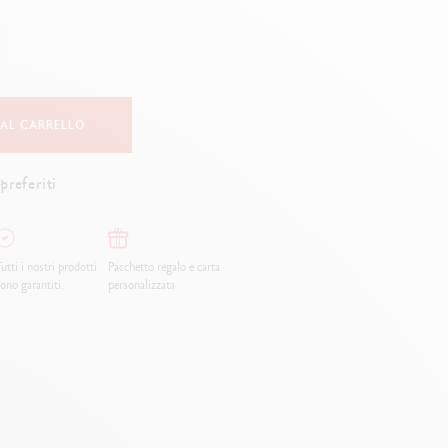
Creative Box
Set Creativo Oliver Jeffers
Set Botanico Julie Thomas
Set Lettering Rylsee
Valigetta da viaggio Swisscolor
 AL CARRELLO
Guarda tutto
preferiti
utti i nostri prodotti
Pacchetto regalo e carta
ono garantiti.
personalizzata