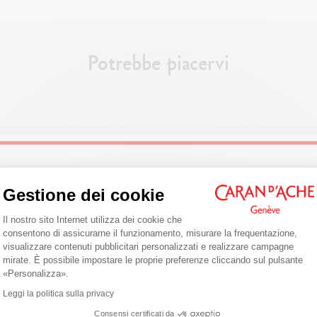
Potrebbe piacervi
Welcome!
Gestione dei cookie
Piattaforma di Gestione del Consenso: 
Il nostro sito Internet utilizza dei cookie che
Are you in the right e-boutique?
consentono di assicurarne il funzionamento, misurare la frequentazione,
visualizzare contenuti pubblicitari personalizzati e realizzare campagne
Confirm your shipping country before placing an order.
mirate. È possibile impostare le proprie preferenze cliccando sul pulsante
Axeptio consent
«Personalizza».
United States
Leggi la politica sulla privacy
A A SFERA 849™ ALPINE FROST
PENNA A SFERA 849™ BRUT RO
Consensi certificati da