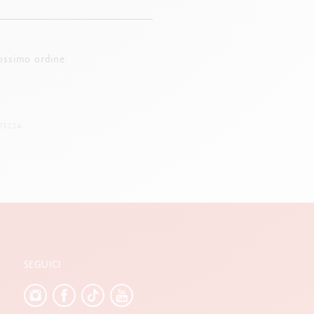
ossimo ordine.
TEZZA.
SEGUICI