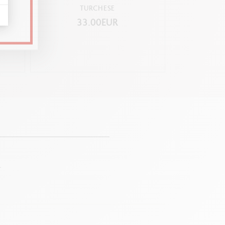
TURCHESE
CON
33.00EUR
2
.