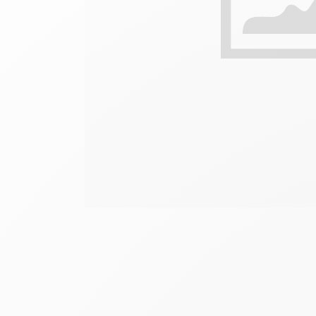
Scatola in metallo vuota
G
F
Guarda tutto
S
G