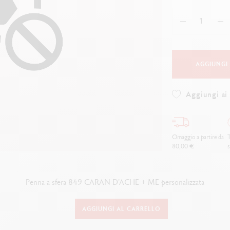
uarda tutto
Guarda tutto
ibralo™
Graphite Line
wisscolor
Technograph
uarda tutto
Guarda tutto
AGGIUNGI
Aggiungi ai 
Omaggio a partire da
T
80,00 €
s
Penna a sfera 849 CARAN D'ACHE + ME personalizzata
AGGIUNGI AL CARRELLO