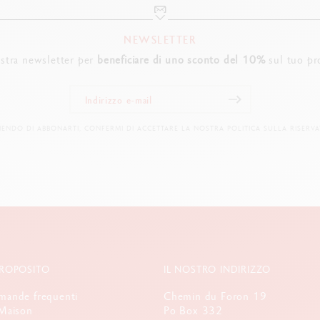
NEWSLETTER
nostra newsletter per
beneficiare di uno sconto del 10%
sul tuo pr
IENDO DI ABBONARTI, CONFERMI DI ACCETTARE LA NOSTRA POLITICA SULLA RISERVA
PROPOSITO
IL NOSTRO INDIRIZZO
ande frequenti
Chemin du Foron 19
Maison
Po Box 332