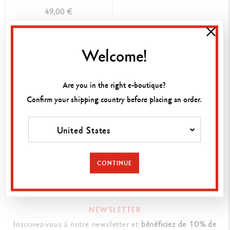
SPÉCIALE
49,00 €
ACHAT RAPIDE
Welcome!
Are you in the right e-boutique?
TROUVEZ UN POINT DE VENTE
Confirm your shipping country before placing an order.
Rendez-vous dans la boutique la plus proche de chez vous
pour découvrir nos produits.
United States
RECHERCHER
CONTINUE
NEWSLETTER
Inscrivez-vous à notre newsletter et
bénéficiez de 10% de