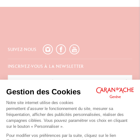
SUIVEZ-NOUS
INSCRIVEZ-VOUS À LA NEWSLETTER
Gestion des Cookies
SERVICES
Notre site internet utilise des cookies
permettent d’assurer le fonctionnement du site, mesurer sa
E-Carte Cadeau
A PROPOS
fréquentation, afficher des publicités personnalisées, réaliser des
Paiements
campagnes ciblées. Vous pouvez paramétrer vos choix en cliquant
Livraison
FAQ
sur le bouton « Personnaliser ».
NOUS CONTACTER
Retours
La Maison
Pour modifier vos préférences par la suite, cliquez sur le lien
Emballages Cadeaux
Points de vente
Chemin du Foron 19