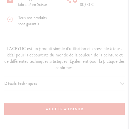
fabriqué en Suisse
80,00 €
Tous nos produits
sont garantis.
L’ACRYLIC est un produit simple d’utilisation et accessible à tous,
idéal pour la découverte du monde de la couleur, de la peinture et
de différentes techniques artistiques. Également pour la pratique des
confirmés.
Détails techniques
DÉTAILS DE LA PEINTURE
Peinture acrylique à base d'eau, diluable
AJOUTER AU PANIER
Aspect satiné uniforme, a
pplication onctueuse et souple, ne
craquelle pas