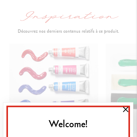
É
conomique à l’emploi grâce à la forte concentration en pigments
Couleurs lumineuses, t
rès bonne tenue à la lumière
Découvrez nos derniers contenus relatifs à ce produit.
Tube de 250 ml :
bouchon avec ouverture pratique, tient debout à
l'envers
TECHNIQUES D'UTILISATION
Peinture couvrante sur tous les supports (tissus, transparents, toile,
papier, carton, verre, plastique, métal, bois, béton, etc.)
M
élanges avec d’autres matières (sable, terre, colle d’amidon, etc.),
aquarellable avant séchage
Welcome!
A
pplication en volume pour créer du relief et des effets ou à la
spatule sur des surfaces lisses et structurées