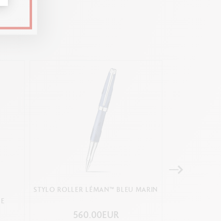
STYLO ROLLER LÉMAN™ BLEU MARIN
STYLO BILLE 
LE
560.00EUR
50