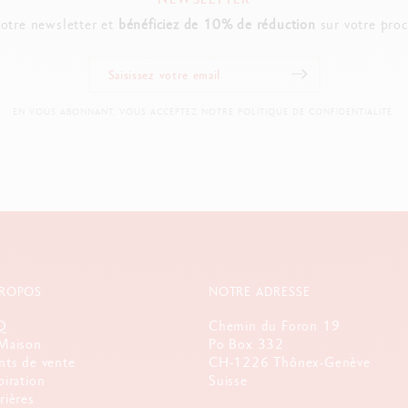
notre newsletter et
bénéficiez de 10% de réduction
sur votre pro
EN VOUS ABONNANT, VOUS ACCEPTEZ NOTRE POLITIQUE DE CONFIDENTIALITÉ.
PROPOS
NOTRE ADRESSE
Q
Chemin du Foron 19
Maison
Po Box 332
nts de vente
CH-1226 Thônex-Genève
piration
Suisse
rières