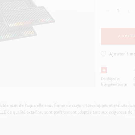
oir tout
Voir tout
ibralo™
Graphite Line
wisscolor
Technograph
oir tout
Voir tout
AJOUTER
Ajouter à me
Développé et
O
fabriqué en Suisse
mais de l’aquarelle sous forme de crayon. Développés et réalisés dans n
 qualité exta-fine, sont parfaitement adaptés tant aux exigences de la p