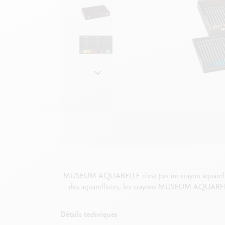
Boîte en métal vide
V
F
Voir tout
S
V
MUSEUM AQUARELLE n’est pas un crayon aquarellable 
des aquarellistes, les crayons MUSEUM AQUARELLE de
Détails techniques