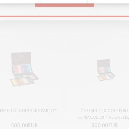
CONTINUE
Vous pourriez aimer
NORMES LÉGALES
Swiss Made, FSC
RÉFÉRENCE DU PRODUIT
Réf. 3510.476
FRET 120 COULEURS PABLO™
COFFRET 120 COULEURS
SUPRACOLOR™ AQUAREL
500.00EUR
500.00EUR