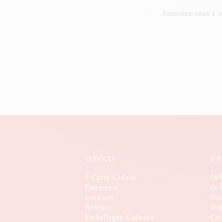
Inscrivez-vous à 
SERVICES
A 
E-Carte Cadeau
FA
Paiements
La 
Livraison
Poi
Retours
Ins
Emballages Cadeaux
Car