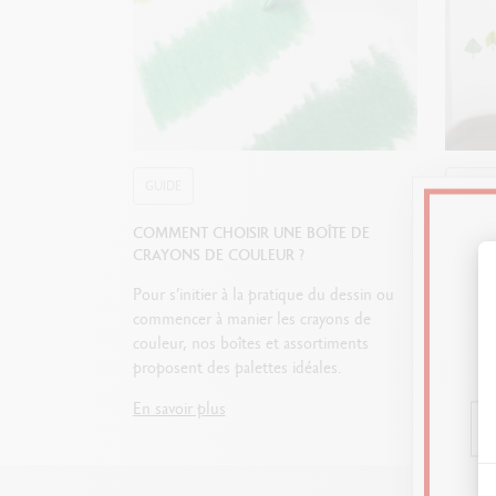
E
s
GUIDE
GUIDE
COMMENT CHOISIR UNE BOÎTE DE
QUEL M
CRAYONS DE COULEUR ?
COMMEN
3 plateaux amovibles de
Pour s’initier à la pratique du dessin ou
Crayons
commencer à manier les crayons de
; découv
couleur, nos boîtes et assortiments
indispe
proposent des palettes idéales.
progres
En savoir plus
En savo