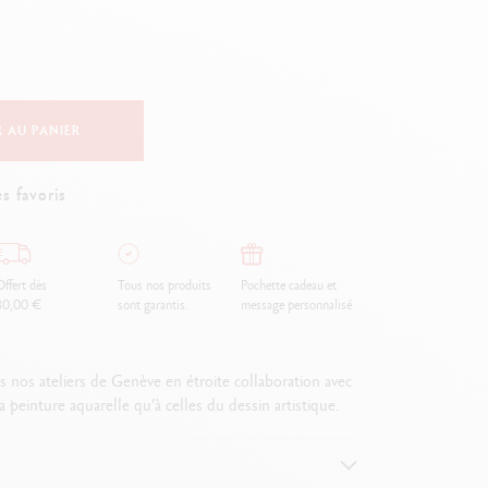
Creative Box
Set Créatif Oliver Jeffers
Set Botanique Julie thomas
Set de lettering Rylsee
Malette de voyage Swisscolor
 AU PANIER
Voir tout
s favoris
ffert dès
Tous nos produits
Pochette cadeau et
80,00 €
sont garantis.
message personnalisé
os ateliers de Genève en étroite collaboration avec
einture aquarelle qu’à celles du dessin artistique.