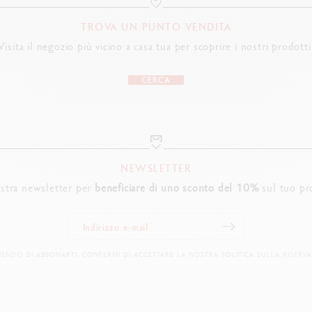
TROVA UN PUNTO VENDITA
LEGAL STANDARDS
Visita il negozio più vicino a casa tua per scoprire i nostri prodotti
Swiss Made
CERCA
PRODUCT REFERENCE
Ref.
4769.496
NEWSLETTER
nostra newsletter per
beneficiare di uno sconto del 10%
sul tuo pr
IENDO DI ABBONARTI, CONFERMI DI ACCETTARE LA NOSTRA POLITICA SULLA RISERVA