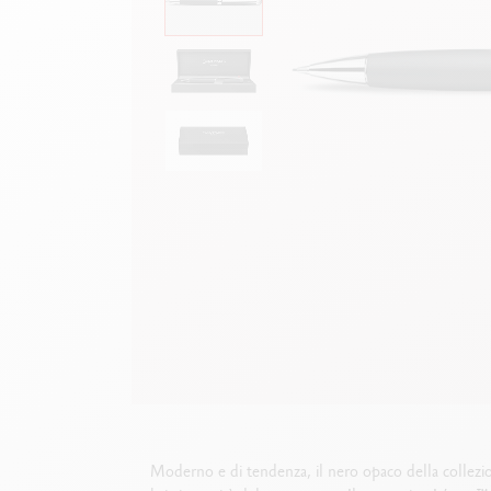
Scatola in metallo vuota
G
F
Guarda tutto
S
G
Moderno e di tendenza, il nero opaco della collezio