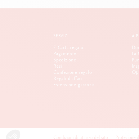
SERVIZI
A 
E-Carta regalo
Dom
Pagamento
La 
Spedizione
Pun
Resi
Ins
Confezione regalo
Opp
Regali d'affari
Estensione garanzia
Condizioni di utilizzo del sito
Protezione d