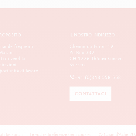
PROPOSITO
IL NOSTRO INDIRIZZO
ande frequenti
Chemin du Foron 19
Maison
Po Box 332
ti di vendita
CH-1226 Thônex-Ginevra
pirazioni
Svizzera
ortunità di lavoro
+41 (0)848 558 558
CONTATTACI
ati personali
Le vostre preferenze per i cookies
© Caran d'Ache 20