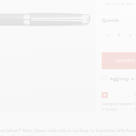
uarda tutto
Guarda tutto
+ CHF 20.00 per penna
ibralo™
Graphite Line
wisscolor
Technograph
Quantità
uarda tutto
Guarda tutto
AGGIUNGI
Aggiungi ai 
Concepito e prodotto
O
in Svizzera
ne Léman™ Nero Opaco rivela tutta la sua forza. La lucentezza delle finitu