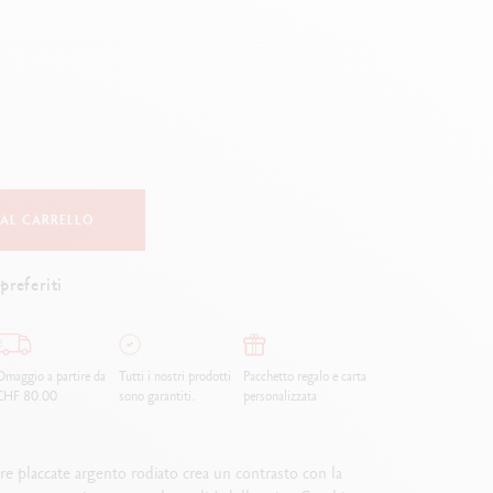
Creative Box
Set Creativo Oliver Jeffers
Set Botanico Julie Thomas
Set per Lettering Rylsee
Valigetta da viaggio Swisscolor
Guarda tutto
 AL CARRELLO
preferiti
maggio a partire da
Tutti i nostri prodotti
Pacchetto regalo e carta
CHF 80.00
sono garantiti.
personalizzata
re placcate argento rodiato crea un contrasto con la