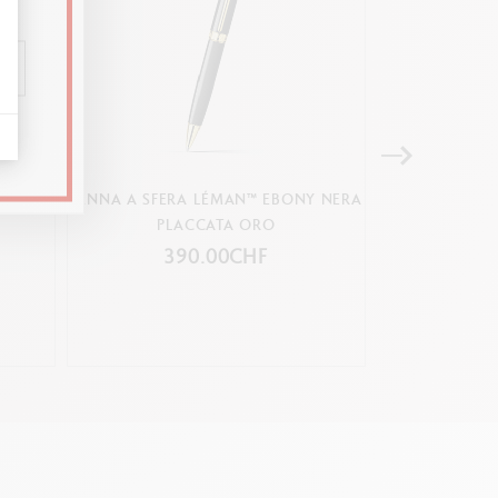
HEVRON
PENNA A SFERA LÉMAN™ EBONY NERA
SET ECRIDOR™
PLACCATA ORO
SFERA E A
390.00CHF
19