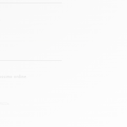
.
ossimo ordine.
TEZZA.