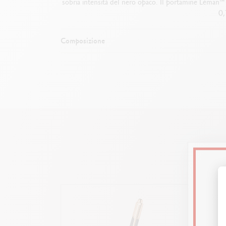
sobria intensità del nero opaco. Il portamine Léman™
0,
Composizione
Round
S
ilver-plated